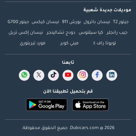
موديلات جديدة شعبية
جيتور T2
نيسان باترول
بورش 911
نيسان كيكس
جيتور G700
جيب رانجلر
كيا سيلتوس
دودج تشالينجر
نيسان إكس تريل
تويوتا راف ٤
ميني كوبر
فورد تيريتوري
تابعنا
قم بتحميل تطبيقنا الآن
Dubicars.com @ 2026. جميع الحقوق محفوظة.