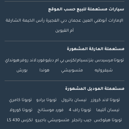
سيارات مستعملة
للبيع
حسب الموقع
الإمارات
أبوظبي
العين
عجمان
دبي
الفجيرة
رأس الخيمة
الشارقة
أم القيوين
مستعملة الماركة المشهورة
تويوتا
مرسيدس بنز
نسيام
لكزس
بي ام دبليو
فورد
لاند روفر
هيونداي
شيفروليه
متسوبيشي
هوندا
بورش
مستعملة الموديل المشهورة
تويوتا لاند كروزر
نيسان باترول
تويوتا برادو
تويوتا كامري
نيسان ألتيما
تويوتا راف 4
فورد موستانج
تويوتا كورولا
تويوتا هيلوكس
جيب رانجلر
متسوبيشي باجيرو
لكزس LS 430