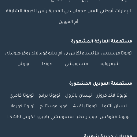
الإمارات
أبوظبي
العين
عجمان
دبي
الفجيرة
رأس الخيمة
الشارقة
أم القيوين
مستعملة الماركة المشهورة
تويوتا
مرسيدس بنز
نسيام
لكزس
بي ام دبليو
فورد
لاند روفر
هيونداي
شيفروليه
متسوبيشي
هوندا
بورش
مستعملة الموديل المشهورة
تويوتا لاند كروزر
نيسان باترول
تويوتا برادو
تويوتا كامري
نيسان ألتيما
تويوتا راف 4
فورد موستانج
تويوتا كورولا
تويوتا هيلوكس
جيب رانجلر
متسوبيشي باجيرو
لكزس LS 430
موديلات جديدة شعبية