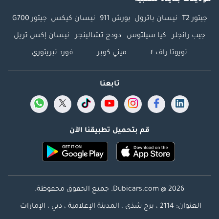
جيتور T2
نيسان باترول
بورش 911
نيسان كيكس
جيتور G700
جيب رانجلر
كيا سيلتوس
دودج تشالينجر
نيسان إكس تريل
تويوتا راف ٤
ميني كوبر
فورد تيريتوري
تابعنا
قم بتحميل تطبيقنا الآن
Dubicars.com @ 2026. جميع الحقوق محفوظة.
العنوان: 2114 ، برج شذى ، المدينة الإعلامية ، دبي ، الإمارات