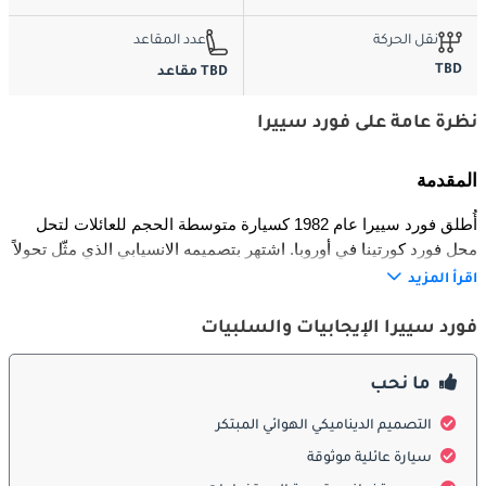
نقل الحركة
عدد المقاعد
TBD
TBD مقاعد
نظرة عامة على فورد سييرا
المقدمة
أُطلق فورد سييرا عام 1982 كسيارة متوسطة الحجم للعائلات لتحل 
محل فورد كورتينا في أوروبا. اشتهر بتصميمه الانسيابي الذي مثّل تحولاً 
كبيراً في لغة تصميم فورد، وأصبح من أنجح طرازاتها في الثمانينيات. 
اقرأ المزيد
استمر إنتاجه حتى عام 1993، وتوفر بعدة أنماط هيكل تشمل الهاتشباك 
والستيشن والسيدان، وبيع في أسواق أوروبا وجنوب أفريقيا وغيرها.
فورد سييرا الإيجابيات والسلبيات
الخارج
ما نحب
برز سييرا بتصميمه الانسيابي المستدير الملقب بـ “jellymould”، والذي 
التصميم الديناميكي الهوائي المبتكر
شكل خروجاً جذرياً عن التصاميم الصندوقية السائدة في ذلك الوقت. 
سيارة عائلية موثوقة
جاء بغطاء محرك منحدر ومصابيح أمامية مدمجة وخطوط ناعمة منحته 