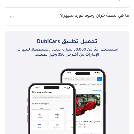
السرعة القصوى فورد سييرا هي TBD.
المنافسون
ما هي سعة خزان وقود فورد سييرا؟
تنافس سييرا مع سيارات مثل أوبل أسكونا، وفولكسفاغن باسات، وبيجو 
تبلغ سعة خزان الوقود في فورد سييرا TBD.
405. ركزت أسكونا على الصلابة الألمانية، وقدمت باسات مستوى أعلى 
من الصقل، بينما أضافت بيجو لمسة فرنسية أنيقة. تميز سييرا بتصميمه 
تحميل تطبيق
DubiCars
الانسيابي الجريء، وتنوع محركاته، ونسخ الأداء المشتقة من عالم 
استكشف أكثر من 30،000 سيارة جديدة ومستعملة للبيع في
السباقات، مما منحه سمعة قوية في سوق السيارات المتوسطة.
الإمارات من أكثر من 350 وكيل معتمد.