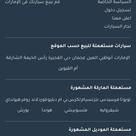
السياسة الخاصة
قم ببيع سيارتك في الإمارات
تسجيل دخول
اعلن معنا
تجار السيارات
سيارات مستعملة
للبيع
حسب الموقع
الإمارات
أبوظبي
العين
عجمان
دبي
الفجيرة
رأس الخيمة
الشارقة
أم القيوين
مستعملة الماركة المشهورة
تويوتا
مرسيدس بنز
نسيام
لكزس
بي ام دبليو
فورد
لاند روفر
هيونداي
شيفروليه
متسوبيشي
هوندا
بورش
مستعملة الموديل المشهورة