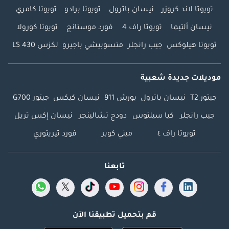
تويوتا لاند كروزر
نيسان باترول
تويوتا برادو
تويوتا كامري
نيسان ألتيما
تويوتا راف 4
فورد موستانج
تويوتا كورولا
تويوتا هيلوكس
جيب رانجلر
متسوبيشي باجيرو
لكزس LS 430
موديلات جديدة شعبية
جيتور T2
نيسان باترول
بورش 911
نيسان كيكس
جيتور G700
جيب رانجلر
كيا سيلتوس
دودج تشالينجر
نيسان إكس تريل
تويوتا راف ٤
ميني كوبر
فورد تيريتوري
تابعنا
قم بتحميل تطبيقنا الآن