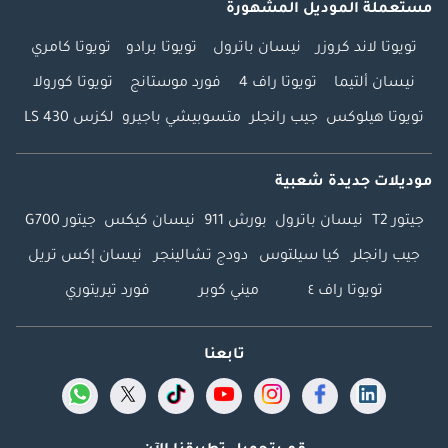
مستعملة الموديل المشهورة
تويوتا لاند كروزر
نيسان باترول
تويوتا برادو
تويوتا كامري
نيسان ألتيما
تويوتا راف 4
فورد موستانج
تويوتا كورولا
تويوتا هيلوكس
جيب رانجلر
متسوبيشي باجيرو
لكزس LS 430
موديلات جديدة شعبية
جيتور T2
نيسان باترول
بورش 911
نيسان كيكس
جيتور G700
جيب رانجلر
كيا سيلتوس
دودج تشالينجر
نيسان إكس تريل
تويوتا راف ٤
ميني كوبر
فورد تيريتوري
تابعنا