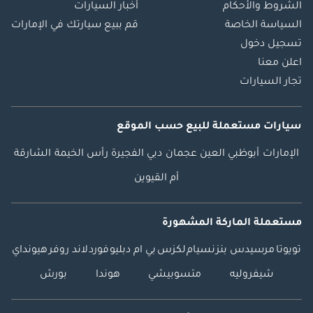
الشروط والأحكام
أخبار السيارات
السياسة الخاصة
قم ببيع سيارتك في الإمارات
تسجيل دخول
اعلن معنا
تجار السيارات
سيارات مستعملة
للبيع
حسب الموقع
الإمارات
أبوظبي
العين
عجمان
دبي
الفجيرة
رأس الخيمة
الشارقة
أم القيوين
مستعملة الماركة المشهورة
تويوتا
مرسيدس بنز
نسيام
لكزس
بي ام دبليو
فورد
لاند روفر
هيونداي
شيفروليه
متسوبيشي
هوندا
بورش