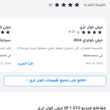
القيمة النقدية
جيلي كول تري
جيلي كول
(4.0)
جيلي كولراي 2024
سيارة 
لقد اشتريت مؤخرًا سيارة Geely Coolray وقد تجاوزت توقعاتي. يعد التصميم الحديث للسيارة وميزاتها التكنولوجية الرائعة من الجوانب البارزة. إن قيادتها ممتعة بفضل التحكم
بالنسبة للميزات التي تحصل عليها، فهي صفقة جيدة، مريحة للغاية، وأداء رائع، واستهلاك عادل للوقو
في Abdennour
في Ravail
اقرأ المزيد
 27, 2024
Mar 14, 2025
اطلع على جميع تقييمات كول تري
مقاطع فيديو GF 1.5TD جيلي كول تري