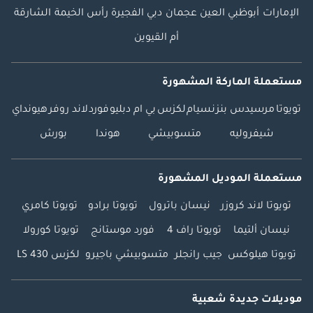
الإمارات
أبوظبي
العين
عجمان
دبي
الفجيرة
رأس الخيمة
الشارقة
أم القيوين
مستعملة الماركة المشهورة
تويوتا
مرسيدس بنز
نسيام
لكزس
بي ام دبليو
فورد
لاند روفر
هيونداي
شيفروليه
متسوبيشي
هوندا
بورش
مستعملة الموديل المشهورة
تويوتا لاند كروزر
نيسان باترول
تويوتا برادو
تويوتا كامري
نيسان ألتيما
تويوتا راف 4
فورد موستانج
تويوتا كورولا
تويوتا هيلوكس
جيب رانجلر
متسوبيشي باجيرو
لكزس LS 430
موديلات جديدة شعبية