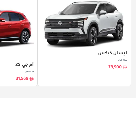
نيسان كيكس
بدءا من
أم جي ZS
79,900
بدءا من
31,569