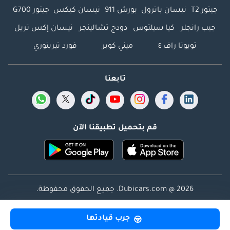
جيتور T2
نيسان باترول
بورش 911
نيسان كيكس
جيتور G700
جيب رانجلر
كيا سيلتوس
دودج تشالينجر
نيسان إكس تريل
تويوتا راف ٤
ميني كوبر
فورد تيريتوري
تابعنا
قم بتحميل تطبيقنا الآن
Dubicars.com @ 2026. جميع الحقوق محفوظة.
العنوان: 2114 ، برج شذى ، المدينة الإعلامية ، دبي ، الإمارات
جرب قيادتها