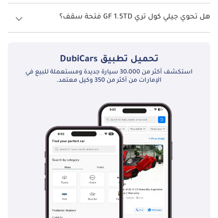
نظام الدفع في جيلي كول تري Front Wheel Drive GF 1.5TD.
هل تحوي جيلي كول تري GF 1.5TD فتحة سقف؟
نعم توفر جيلي كول تري GF 1.5TD فتحة السقف كخيار.
تحميل تطبيق
DubiCars
استكشف أكثر من 30،000 سيارة جديدة ومستعملة للبيع في
الإمارات من أكثر من 350 وكيل معتمد.