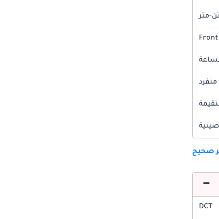
Front
 منفرد
قيمة
صينية
ير صحيح
DCT