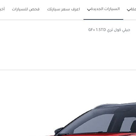
السيارات الجديدة
لة
اعرف سعر سيارتك
فحص للسيارات
أخب
جيلي كول تري GF+ 1.5TD