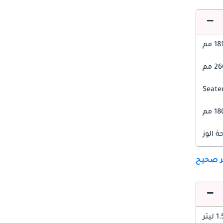
1 مم
 مم
1 مم
 الوز
ير صحيح
1 ليتر