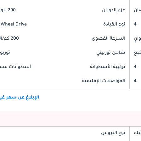
عزم الدوران
290 نيوتن-متر
4
نوع القيادة
 Wheel Drive
السرعة القصوى
200 كم/الساعة
شاحن توربيني
توربو
4
تركيبة الأسطوانة
أسطوانات مست
4
المواصفات الإقليمية
الإبلاغ عن سعر غ
تيك
نوع التروس