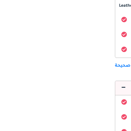
Leath
 صحيحة