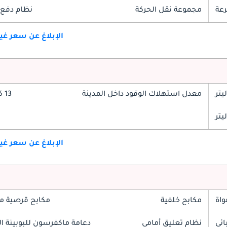
مجموعة نقل الحركة
نظام دفع 
الإبلاغ عن سعر غ
معدل استهلاك الوقود داخل المدينة
13 كم/ليتر
الإبلاغ عن سعر غ
واة
مكابح خلفية
مكابح قرصية م
ائي
نظام تعليق أمامي
دعامة ماكفرسون للبوبينة الل