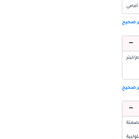
أمامي
ير صحيح
ير صحيح
صمتة
ولبية