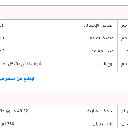
العرض الإجمالي
901
قاعدة العجلات
2750
عدد المقاعد
5 Seater
نوع الباب
أبواب تفتح بشكل أجنحة
الإبلاغ عن سعر غ
باء
سعة البطارية
49.52 كيلوواط/ساعة
عزم الدوران
380 نيوتن-متر