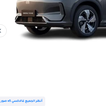
أنظر الجميع غالاكسي e5 صور