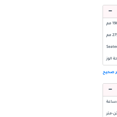
1 مم
 مم
 الوز
ير صحيح