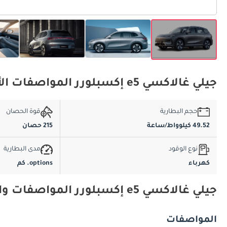
جيلي غالاكسي e5 إكسبلورر المواصفات الأساسية
حجم البطارية
قوة الحصان
49.52 كيلوواط/ساعة
215 حصان
نوع الوقود
مدى البطارية
كهرباء
options. كم
جيلي غالاكسي e5 إكسبلورر المواصفات والميزات
المواصفات