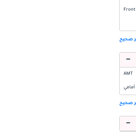
Front
ير صحيح
AMT
أمامي
ير صحيح