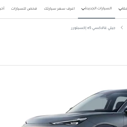
السيارات الجديدة
لة
اعرف سعر سيارتك
فحص للسيارات
أخب
جيلي غالاكسي e5 إكسبلورر