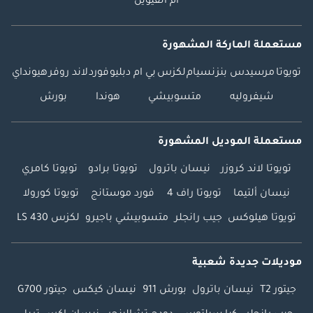
أم القيوين
مستعملة الماركة المشهورة
تويوتا
مرسيدس بنز
نسيام
لكزس
بي ام دبليو
فورد
لاند روفر
هيونداي
شيفروليه
متسوبيشي
هوندا
بورش
مستعملة الموديل المشهورة
تويوتا لاند كروزر
نيسان باترول
تويوتا برادو
تويوتا كامري
نيسان ألتيما
تويوتا راف 4
فورد موستانج
تويوتا كورولا
تويوتا هيلوكس
جيب رانجلر
متسوبيشي باجيرو
لكزس LS 430
موديلات جديدة شعبية
جيتور T2
نيسان باترول
بورش 911
نيسان كيكس
جيتور G700