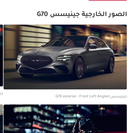
الصور الخارجية جينيسس G70
جينيسس
جينيسس G70 exterior - Front Left Angled