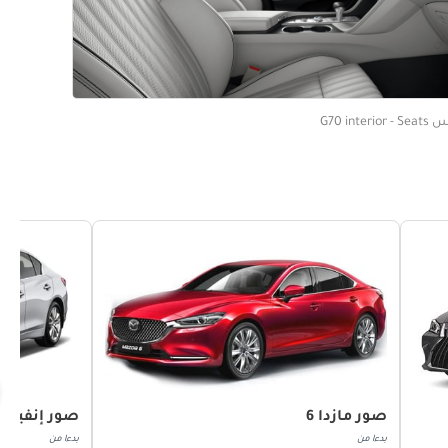
G70 inte
صور مازدا 6
صور إنفينيتي 0
بدءا من
بدءا من