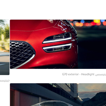
 G70 exterior - Headlight
جينيسس rior - Rear