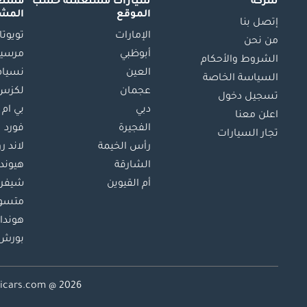
شركة
سيارات مستعملة
حسب
مستعم
الموقع
المش
إتصل بنا
الإمارات
تويوتا
من نحن
أبوظبي
مرسيد
الشروط والأحكام
العين
نسيام
السياسة الخاصة
عجمان
لكزس
تسجيل دخول
دبي
بي ام 
اعلن معنا
الفجيرة
فورد
تجار السيارات
رأس الخيمة
لاند ر
الشارقة
هيوند
أم القيوين
شيفرو
متسو
هوندا
بورش
Dubicars.com @ 2026. جميع الحقوق 