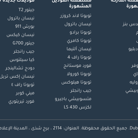
لة الماركة
مستعملة الموديل
موديلات جديدة 
هورة
المشهورة
جيتور T2
تويوتا لاند كروزر
نيسان باترول
س بنز
نيسان باترول
بورش 911
تويوتا برادو
نيسان كيكس
تويوتا كامري
جيتور G700
دبليو
نيسان ألتيما
جيب رانجلر
تويوتا راف 4
كيا سيلتوس
وفر
فورد موستانج
دودج تشالينجر
اي
تويوتا كورولا
نيسان إكس تريل
ليه
تويوتا هيلوكس
تويوتا راف ٤
بيشي
جيب رانجلر
ميني كوبر
متسوبيشي باجيرو
فورد تيريتوري
لكزس LS 430
محفوظة.
العنوان: 2114 ، برج شذى ، المدينة الإعلامية ، دبي ، الإمارات