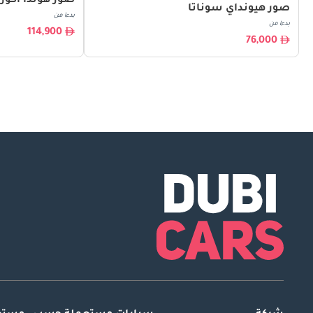
صور هوندا أكورد
صور هيونداي سوناتا
بدءا من
بدءا من
114,900
76,000