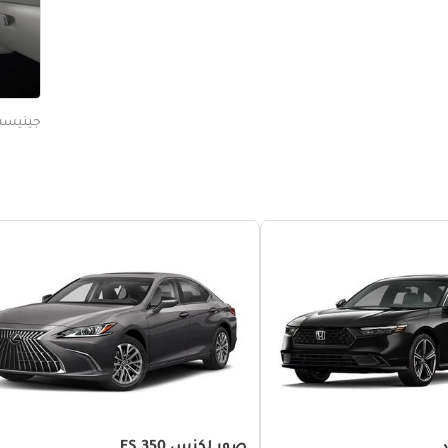
جينيسس rior - Seats
صور لكزس ES 350