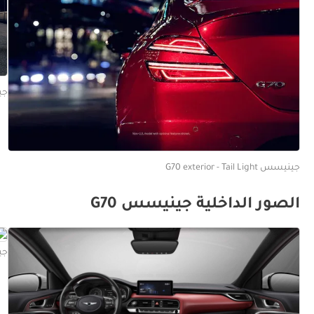
جينيسس 
جينيسس G70 exterior - Tail Light
الصور الداخلية جينيسس G70
جينيسس