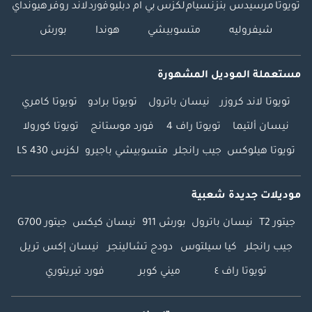
تويوتا
مرسيدس بنز
نسيام
لكزس
بي ام دبليو
فورد
لاند روفر
هيونداي
شيفروليه
متسوبيشي
هوندا
بورش
مستعملة الموديل المشهورة
تويوتا لاند كروزر
نيسان باترول
تويوتا برادو
تويوتا كامري
نيسان ألتيما
تويوتا راف 4
فورد موستانج
تويوتا كورولا
تويوتا هيلوكس
جيب رانجلر
متسوبيشي باجيرو
لكزس LS 430
موديلات جديدة شعبية
جيتور T2
نيسان باترول
بورش 911
نيسان كيكس
جيتور G700
جيب رانجلر
كيا سيلتوس
دودج تشالينجر
نيسان إكس تريل
تويوتا راف ٤
ميني كوبر
فورد تيريتوري