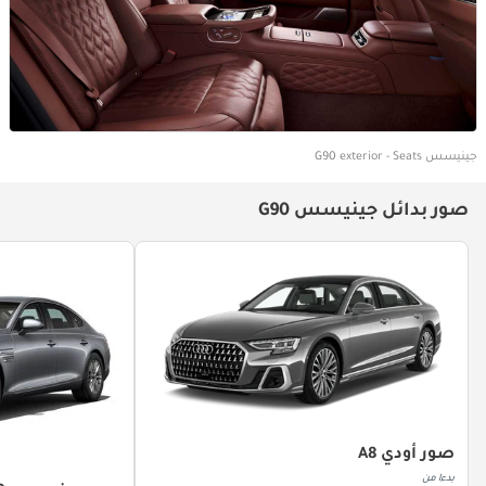
جينيسس G90 exterior - Seats
صور بدائل جينيسس G90
صور أودي A8
بدءا من