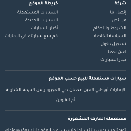
شركة
خريطة الموقع
إتصل بنا
السيارات المستعملة
من نحن
السيارات الجديدة
الشروط والأحكام
أخبار السيارات
السياسة الخاصة
قم ببيع سيارتك في الإمارات
تسجيل دخول
اعلن معنا
تجار السيارات
سيارات مستعملة
للبيع
حسب الموقع
الإمارات
أبوظبي
العين
عجمان
دبي
الفجيرة
رأس الخيمة
الشارقة
أم القيوين
مستعملة الماركة المشهورة
تويوتا
مرسيدس بنز
نسيام
لكزس
بي ام دبليو
فورد
لاند روفر
هيونداي