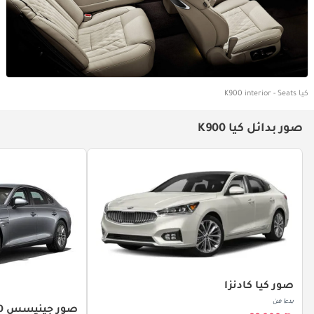
كيا K900 interior - Seats
صور بدائل كيا K900
صور كيا كادنزا
بدءا من
صور جينيسس G80