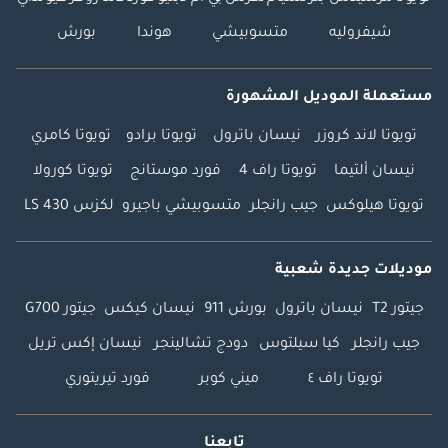
شيفروليه
متسوبيشي
هوندا
بورش
مستعملة الموديل المشهورة
تويوتا لاند كروزر
نيسان باترول
تويوتا برادو
تويوتا كامري
نيسان ألتيما
تويوتا راف 4
فورد موستانج
تويوتا كورولا
تويوتا هيلوكس
جيب رانجلر
متسوبيشي باجيرو
لكزس LS 430
موديلات جديدة شعبية
جيتور T2
نيسان باترول
بورش 911
نيسان كيكس
جيتور G700
جيب رانجلر
كيا سيلتوس
دودج تشالينجر
نيسان إكس تريل
تويوتا راف ٤
ميني كوبر
فورد تيريتوري
تابعنا