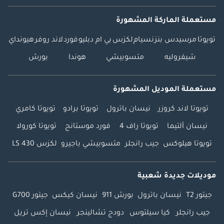
مستعملة الماركة المشهورة
تويوتا
مرسيدس بنز
نسيام
لكزس
بي ام دبليو
فورد
لاند روفر
هيونداي
شيفروليه
متسوبيشي
هوندا
بورش
مستعملة الموديل المشهورة
تويوتا لاند كروزر
نيسان باترول
تويوتا برادو
تويوتا كامري
نيسان ألتيما
تويوتا راف 4
فورد موستانج
تويوتا كورولا
تويوتا هيلوكس
جيب رانجلر
متسوبيشي باجيرو
لكزس LS 430
موديلات جديدة شعبية
جيتور T2
نيسان باترول
بورش 911
نيسان كيكس
جيتور G700
جيب رانجلر
كيا سيلتوس
دودج تشالينجر
نيسان إكس تريل