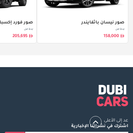
صور نيسان باثفايندر
صور فورد إكسبل
بدءا من
بدءا من
205,695
158,000
عد إلى الأعلى
اشترك في نشراتنا الإخبارية