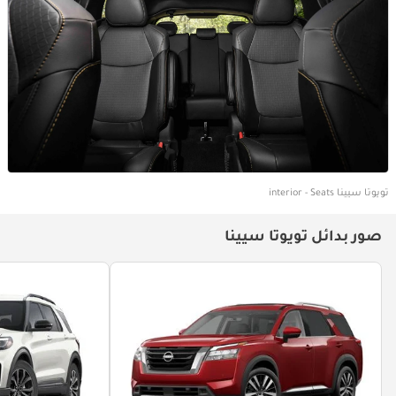
تويوتا سيينا interior - Seats
صور بدائل تويوتا سيينا