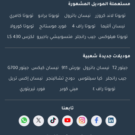
مستعملة الموديل المشهورة
تويوتا لاند كروزر
نيسان باترول
تويوتا برادو
تويوتا كامري
نيسان ألتيما
تويوتا راف 4
فورد موستانج
تويوتا كورولا
تويوتا هيلوكس
جيب رانجلر
متسوبيشي باجيرو
لكزس LS 430
موديلات جديدة شعبية
جيتور T2
نيسان باترول
بورش 911
نيسان كيكس
جيتور G700
جيب رانجلر
كيا سيلتوس
دودج تشالينجر
نيسان إكس تريل
تويوتا راف ٤
ميني كوبر
فورد تيريتوري
تابعنا