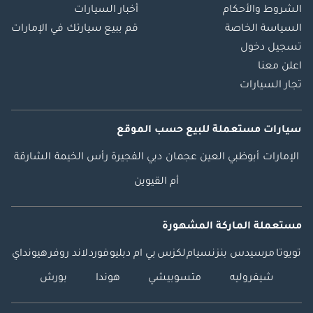
الشروط والأحكام
أخبار السيارات
السياسة الخاصة
قم ببيع سيارتك في الإمارات
تسجيل دخول
اعلن معنا
تجار السيارات
سيارات مستعملة
للبيع
حسب الموقع
الإمارات
أبوظبي
العين
عجمان
دبي
الفجيرة
رأس الخيمة
الشارقة
أم القيوين
مستعملة الماركة المشهورة
تويوتا
مرسيدس بنز
نسيام
لكزس
بي ام دبليو
فورد
لاند روفر
هيونداي
شيفروليه
متسوبيشي
هوندا
بورش