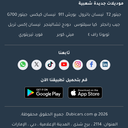
موديلات جديدة شعبية
جيتور T2
نيسان باترول
بورش 911
نيسان كيكس
جيتور G700
جيب رانجلر
كيا سيلتوس
دودج تشالينجر
نيسان إكس تريل
تويوتا راف ٤
ميني كوبر
فورد تيريتوري
تابعنا
قم بتحميل تطبيقنا الآن
Dubicars.com @ 2026. جميع الحقوق محفوظة.
العنوان: 2114 ، برج شذى ، المدينة الإعلامية ، دبي ، الإمارات