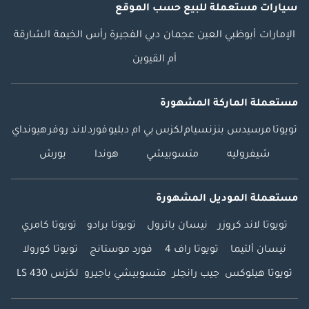
سيارات مستعملة
للبيع
حسب الموقع
الإمارات
أبوظبي
العين
عجمان
دبي
الفجيرة
رأس الخيمة
الشارقة
أم القيوين
مستعملة الماركة المشهورة
تويوتا
مرسيدس بنز
نسيام
لكزس
بي ام دبليو
فورد
لاند روفر
هيونداي
شيفروليه
متسوبيشي
هوندا
بورش
مستعملة الموديل المشهورة
تويوتا لاند كروزر
نيسان باترول
تويوتا برادو
تويوتا كامري
نيسان ألتيما
تويوتا راف 4
فورد موستانج
تويوتا كورولا
تويوتا هيلوكس
جيب رانجلر
متسوبيشي باجيرو
لكزس LS 430