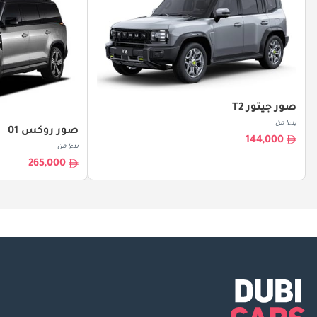
صور جيتور T2
بدءا من
صور روكس 01
144,000
بدءا من
265,000