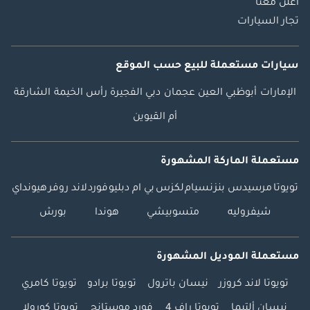
اعلن معنا
تجار السيارات
سيارات مستعملة
للبيع
حسب الموقع
الإمارات
أبوظبي
العين
عجمان
دبي
الفجيرة
رأس الخيمة
الشارقة
أم القيوين
مستعملة الماركة المشهورة
تويوتا
مرسيدس بنز
نسيام
لكزس
بي ام دبليو
فورد
لاند روفر
هيونداي
شيفروليه
متسوبيشي
هوندا
بورش
مستعملة الموديل المشهورة
تويوتا لاند كروزر
نيسان باترول
تويوتا برادو
تويوتا كامري
نيسان ألتيما
تويوتا راف 4
فورد موستانج
تويوتا كورولا