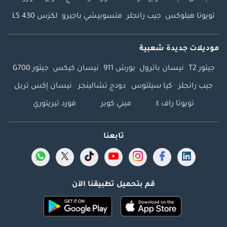
تويوتا هيلوكس
جيب رانجلر
متسوبيشي باجيرو
لكزس LS 430
موديلات جديدة شعبية
جيتور T2
نيسان باترول
بورش 911
نيسان كيكس
جيتور G700
جيب رانجلر
كيا سيلتوس
دودج تشالينجر
نيسان إكس تريل
تويوتا راف ٤
ميني كوبر
فورد تيريتوري
تابعنا
قم بتحميل تطبيقنا الآن