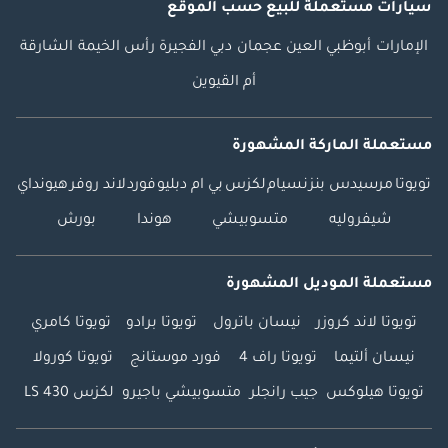
سيارات مستعملة
للبيع
حسب الموقع
الإمارات
أبوظبي
العين
عجمان
دبي
الفجيرة
رأس الخيمة
الشارقة
أم القيوين
مستعملة الماركة المشهورة
تويوتا
مرسيدس بنز
نسيام
لكزس
بي ام دبليو
فورد
لاند روفر
هيونداي
شيفروليه
متسوبيشي
هوندا
بورش
مستعملة الموديل المشهورة
تويوتا لاند كروزر
نيسان باترول
تويوتا برادو
تويوتا كامري
نيسان ألتيما
تويوتا راف 4
فورد موستانج
تويوتا كورولا
تويوتا هيلوكس
جيب رانجلر
متسوبيشي باجيرو
لكزس LS 430