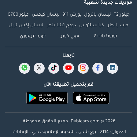
موديلات جديدة شعبية
جيتور T2
نيسان باترول
بورش 911
نيسان كيكس
جيتور G700
جيب رانجلر
كيا سيلتوس
دودج تشالينجر
نيسان إكس تريل
تويوتا راف ٤
ميني كوبر
فورد تيريتوري
تابعنا
قم بتحميل تطبيقنا الآن
Dubicars.com @ 2026. جميع الحقوق محفوظة.
العنوان: 2114 ، برج شذى ، المدينة الإعلامية ، دبي ، الإمارات