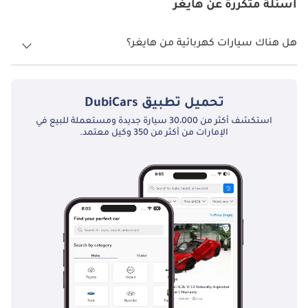
أسئلة متكررة عن هايغر
أسباب اختيار حافلات هايغر في الإمارات
هل هناك سيارات كهربائية من هايغر؟
1. الكفاءة: تم تصميم حافلات Higer مع مراعاة كفاءة استهلاك الوقود.
تعمل محركاتها المبتكرة على تقليل استهلاك الوقود ، مما يجعلها خيارًا
لا، هايغر لا تقدم أي سيارات كهربائية في الإمارات العربية المتحدة.
ممتازًا لدولة الإمارات العربية المتحدة ، حيث يشيع السفر لمسافات طويلة.
2. الراحة: يتضح تركيز Higer على راحة الركاب في حافلاتهم ، والتي تتميز
تحميل تطبيق
DubiCars
بمساحات داخلية واسعة ، ومقاعد عالية الجودة ، وأنظمة تكييف هواء
استكشف أكثر من 30،000 سيارة جديدة ومستعملة للبيع في
متطورة - وهو أمر لا بد منه في مناخ الإمارات العربية المتحدة الحار.
الإمارات من أكثر من 350 وكيل معتمد.
3. السلامة: السلامة هي أولوية لشركة Higer. تشتمل حافلاتهم على ميزات
أمان متقدمة ، مثل أنظمة المكابح المانعة للانغلاق والتحكم في الثبات ، مما
يوفر راحة البال للركاب والسائقين على حدٍ سواء.
4. صديقة للبيئة: تماشياً مع التزام دولة الإمارات العربية المتحدة بالاستدامة
البيئية ، تم تصميم حافلات هايغر لتقليل الانبعاثات ، مما يجعلها خيارًا
صديقًا للنقل في المنطقة.
5. دعم ما بعد البيع: تضمن خدمة ما بعد البيع الممتازة التي تقدمها Higer
في الإمارات العربية المتحدة للمشغلين إمكانية الحفاظ على حافلاتهم
تعمل بسلاسة مع أقل وقت توقف.