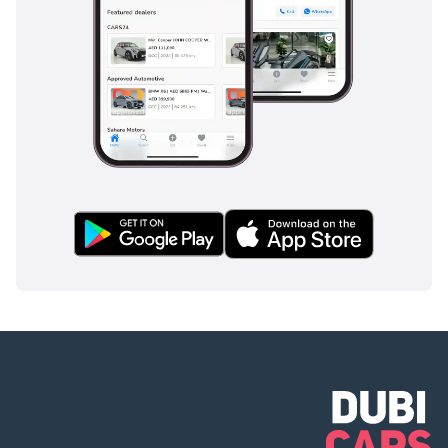
مستقبل حافلات هايغر في الإمارات
يستمر التزام Higer بالجودة والابتكار ورضا العملاء في دفع نجاحها في
الإمارات العربية المتحدة. مع زيادة الطلب على حلول النقل الفعالة
والصديقة للبيئة ، تستعد Higer لتلبية هذه الاحتياجات من خلال مجموعتها
من المركبات التجارية الاستثنائية.
خاتمة
توفر Higer Bus مزيجًا من الكفاءة والأمان والراحة والصداقة البيئية ، مما
يجعلها خيارًا ممتازًا للنقل في الإمارات العربية المتحدة. سواء كانت للنقل
العام أو السياحة أو المؤسسات الخاصة ، تقدم حافلات Higer حلاً فائقًا
للنقل يلبي متطلبات سوق الإمارات العربية المتحدة النابض بالحياة
والمتنامي.