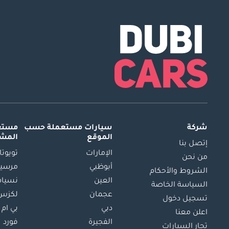
شركة
سيارات مستعملة
حسب
مستعم
الموقع
المش
إتصل بنا
الإمارات
تويوتا
من نحن
أبوظبي
مرسيد
الشروط والأحكام
العين
نسيام
السياسة الخاصة
عجمان
لكزس
تسجيل دخول
دبي
بي ام 
اعلن معنا
الفجيرة
فورد
تجار السيارات