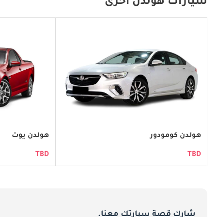
سيارات هولدن أخرى
حضور هولدن في الإمارات:
سياراتهم مجموعة متنوعة من العملاء ، سواء كانوا من المغامرين على الطرق الوعرة أو سكان المدن الذين يبحثون عن سيارة فاخرة موثوقة.
موديلات هولدن المشهورة في الإمارات:
تشمل تشكيلة هولدن المتنوعة العديد من الموديلات التي اكتسبت شعبية بين سائقي السيارات في الإمارات العربية المتحدة. تشمل موديلات هولدن الأكثر تفضيلاً في الإمارات ما يلي:
هولدن كومودور: الكومودور ، سيدان هولدن الرائدة ، هو خيار شائع لمزيج من الراحة والأداء والتصميم الداخلي الفسيح.
هولدن كولورادو: شاحنة بيك آب قوية وموثوقة ، كولورادو مفضلة لقوة تحملها وقدراتها على الطرق الوعرة.
هولدن كومودور
هولدن يوت
TBD
TBD
هولدن تريل بليزر: نظرًا لكونها سيارة رياضية متعددة الاستخدامات وواسعة ، فإن تريل بليزر مثالية للعائلات والباحثين عن المغامرة على حد سواء.
السمات المميزة لسيارات هولدن:
يتم التعرف على سيارات هولدن لسماتها الفريدة ، بما في ذلك:
شارك قصة سيارتك معنا.