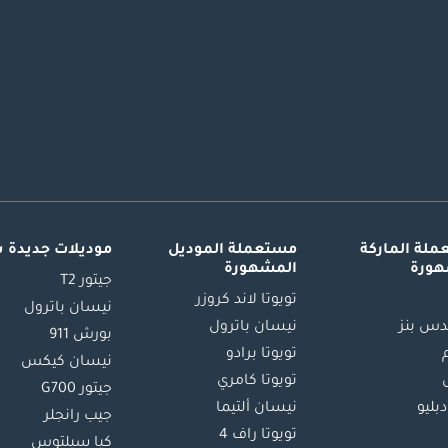
لة الماركة
مستعملة الموديل
موديلات جديدة 
هورة
المشهورة
جيتور T2
تويوتا لاند كروزر
نيسان باترول
س بنز
نيسان باترول
بورش 911
تويوتا برادو
نيسان كيكس
تويوتا كامري
جيتور G700
دبليو
نيسان ألتيما
جيب رانجلر
تويوتا راف 4
كيا سيلتوس