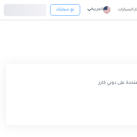
تسجيل دخول
العربية
ار السيارات
بع سيارتك
تركت هولدن ، صانع السيارات الأسترالي الشهير ، بصمتها في سوق السيارات النابض بالحياة في الإمارات العربية المتحدة. تشتهر سيارات هولدن بمركباتها القوية والموثوقة ، وهي تجمع 