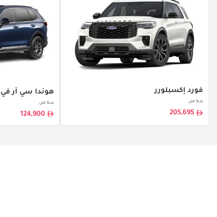
فورد إكسبلورر
هوندا سي آر في
بدءا من
بدءا من
205,695
124,900