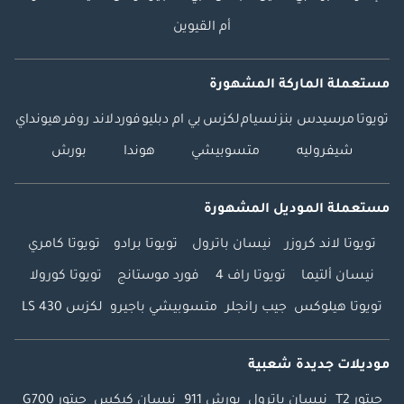
أم القيوين
مستعملة الماركة المشهورة
تويوتا
مرسيدس بنز
نسيام
لكزس
بي ام دبليو
فورد
لاند روفر
هيونداي
شيفروليه
متسوبيشي
هوندا
بورش
مستعملة الموديل المشهورة
تويوتا لاند كروزر
نيسان باترول
تويوتا برادو
تويوتا كامري
نيسان ألتيما
تويوتا راف 4
فورد موستانج
تويوتا كورولا
تويوتا هيلوكس
جيب رانجلر
متسوبيشي باجيرو
لكزس LS 430
موديلات جديدة شعبية
جيتور T2
نيسان باترول
بورش 911
نيسان كيكس
جيتور G700