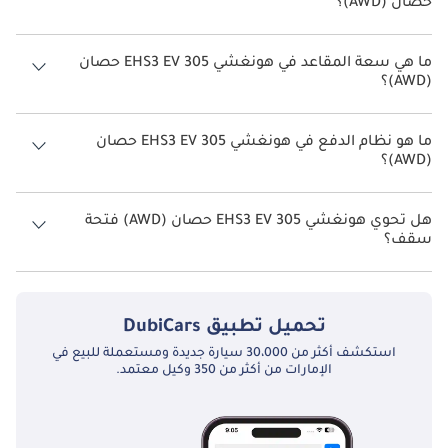
حصان (AWD)؟
يبلغ معدل استهلاك الوقود المقترح من الشركة المصنعة لسيارة هونغشي
EHS3 2026 من TBD.
ما هي سعة المقاعد في هونغشي EHS3 EV 305 حصان
(AWD)؟
تتسع هونغشي EHS3 EV 305 حصان (AWD) لأ 5 أشخاص.
ما هو نظام الدفع في هونغشي EHS3 EV 305 حصان
(AWD)؟
نظام الدفع في هونغشي EHS3 All Wheel Drive EV 305 حصان (AWD).
هل تحوي هونغشي EHS3 EV 305 حصان (AWD) فتحة
سقف؟
نعم توفر هونغشي EHS3 EV 305 حصان (AWD) فتحة السقف كخيار.
تحميل تطبيق
DubiCars
استكشف أكثر من 30،000 سيارة جديدة ومستعملة للبيع في
الإمارات من أكثر من 350 وكيل معتمد.