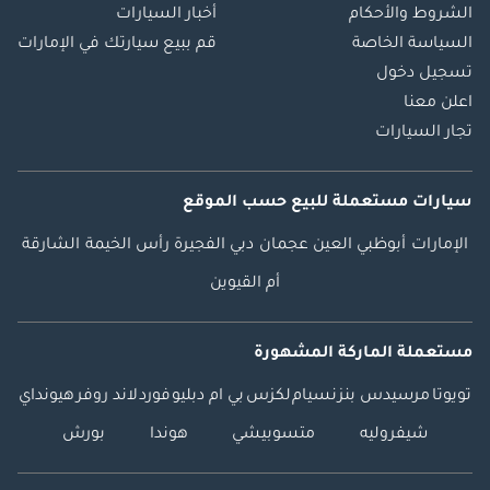
الشروط والأحكام
أخبار السيارات
السياسة الخاصة
قم ببيع سيارتك في الإمارات
تسجيل دخول
اعلن معنا
تجار السيارات
سيارات مستعملة
للبيع
حسب الموقع
الإمارات
أبوظبي
العين
عجمان
دبي
الفجيرة
رأس الخيمة
الشارقة
أم القيوين
مستعملة الماركة المشهورة
تويوتا
مرسيدس بنز
نسيام
لكزس
بي ام دبليو
فورد
لاند روفر
هيونداي
شيفروليه
متسوبيشي
هوندا
بورش