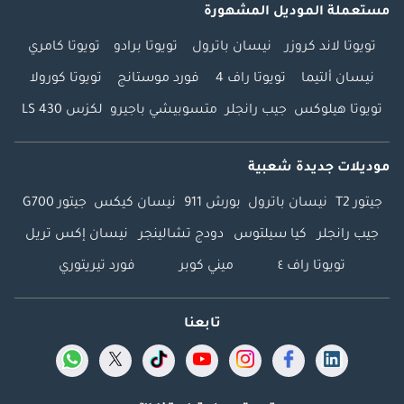
مستعملة الموديل المشهورة
تويوتا لاند كروزر
نيسان باترول
تويوتا برادو
تويوتا كامري
نيسان ألتيما
تويوتا راف 4
فورد موستانج
تويوتا كورولا
تويوتا هيلوكس
جيب رانجلر
متسوبيشي باجيرو
لكزس LS 430
موديلات جديدة شعبية
جيتور T2
نيسان باترول
بورش 911
نيسان كيكس
جيتور G700
جيب رانجلر
كيا سيلتوس
دودج تشالينجر
نيسان إكس تريل
تويوتا راف ٤
ميني كوبر
فورد تيريتوري
تابعنا