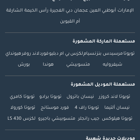
الإمارات
أبوظبي
العين
عجمان
دبي
الفجيرة
رأس الخيمة
الشارقة
أم القيوين
مستعملة الماركة المشهورة
تويوتا
مرسيدس بنز
نسيام
لكزس
بي ام دبليو
فورد
لاند روفر
هيونداي
شيفروليه
متسوبيشي
هوندا
بورش
مستعملة الموديل المشهورة
تويوتا لاند كروزر
نيسان باترول
تويوتا برادو
تويوتا كامري
نيسان ألتيما
تويوتا راف 4
فورد موستانج
تويوتا كورولا
تويوتا هيلوكس
جيب رانجلر
متسوبيشي باجيرو
لكزس LS 430
موديلات جديدة شعبية