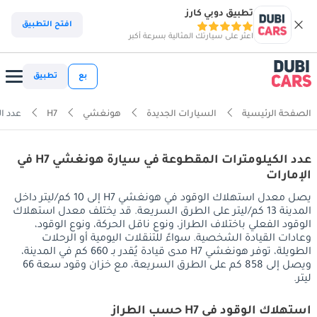
تطبيق دوبي كارز
افتح التطبيق
اعثر على سيارتك المثالية بسرعة أكبر
بع
تطبيق
الصفحة الرئيسية
السيارات الجديدة
هونغشي
H7
عدد ا
عدد الكيلومترات المقطوعة في سيارة هونغشي H7 في
الإمارات
يصل معدل استهلاك الوقود في هونغشي H7 إلى 10 كم/ليتر داخل
المدينة 13 كم/ليتر على الطرق السريعة. قد يختلف معدل استهلاك
الوقود الفعلي باختلاف الطراز، ونوع ناقل الحركة، ونوع الوقود،
وعادات القيادة الشخصية. سواءً للتنقلات اليومية أو الرحلات
الطويلة، توفر هونغشي H7 مدى قيادة يُقدر بـ 660 كم في المدينة،
ويصل إلى 858 كم على الطرق السريعة، مع خزان وقود سعة 66
ليتر.
استهلاك الوقود في H7 حسب الطراز