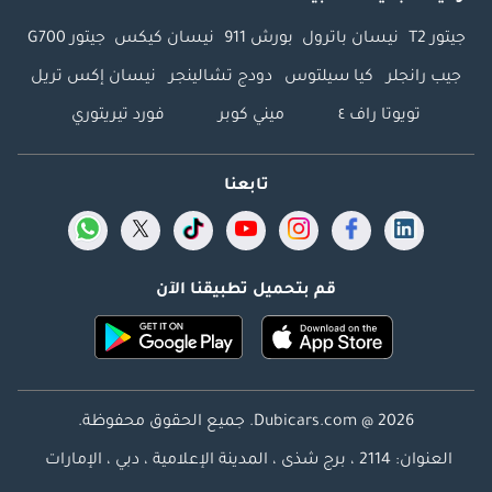
جيتور T2
نيسان باترول
بورش 911
نيسان كيكس
جيتور G700
جيب رانجلر
كيا سيلتوس
دودج تشالينجر
نيسان إكس تريل
تويوتا راف ٤
ميني كوبر
فورد تيريتوري
تابعنا
قم بتحميل تطبيقنا الآن
Dubicars.com @ 2026. جميع الحقوق محفوظة.
العنوان: 2114 ، برج شذى ، المدينة الإعلامية ، دبي ، الإمارات