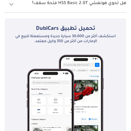
هل تحوي هونغشي HS5 Basic 2.0T فتحة سقف؟
نعم توفر هونغشي HS5 Basic 2.0T فتحة السقف كخيار.
تحميل تطبيق
DubiCars
استكشف أكثر من 30،000 سيارة جديدة ومستعملة للبيع في
الإمارات من أكثر من 350 وكيل معتمد.