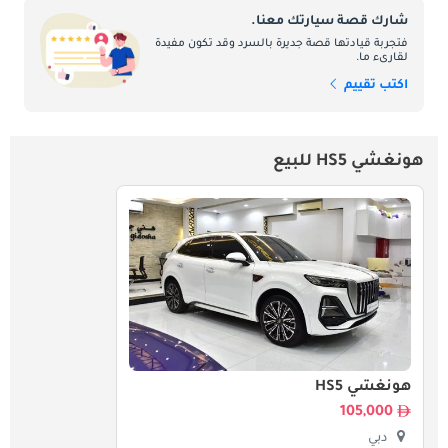
شارك قصة سيارتك معنا.
فتجربة قيادتها قصة جديرة بالسرد وقد تكون مفيدة
لقارىء ما.
اكتب تقييم
هونغشي HS5 للبيع
هونغشي HS5
105,000
دبي