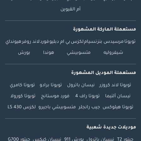
أم القيوين
مستعملة الماركة المشهورة
تويوتا
مرسيدس بنز
نسيام
لكزس
بي ام دبليو
فورد
لاند روفر
هيونداي
شيفروليه
متسوبيشي
هوندا
بورش
مستعملة الموديل المشهورة
تويوتا لاند كروزر
نيسان باترول
تويوتا برادو
تويوتا كامري
نيسان ألتيما
تويوتا راف 4
فورد موستانج
تويوتا كورولا
تويوتا هيلوكس
جيب رانجلر
متسوبيشي باجيرو
لكزس LS 430
موديلات جديدة شعبية
جيتور T2
نيسان باترول
بورش 911
نيسان كيكس
جيتور G700