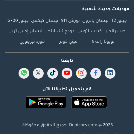
موديلات جديدة شعبية
جيتور T2
نيسان باترول
بورش 911
نيسان كيكس
جيتور G700
جيب رانجلر
كيا سيلتوس
دودج تشالينجر
نيسان إكس تريل
تويوتا راف ٤
ميني كوبر
فورد تيريتوري
تابعنا
قم بتحميل تطبيقنا الآن
Dubicars.com @ 2026. جميع الحقوق محفوظة.