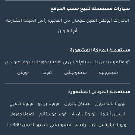
سيارات مستعملة
للبيع
حسب الموقع
الإمارات
أبوظبي
العين
عجمان
دبي
الفجيرة
رأس الخيمة
الشارقة
أم القيوين
مستعملة الماركة المشهورة
تويوتا
مرسيدس بنز
نسيام
لكزس
بي ام دبليو
فورد
لاند روفر
هيونداي
شيفروليه
متسوبيشي
هوندا
بورش
مستعملة الموديل المشهورة
تويوتا لاند كروزر
نيسان باترول
تويوتا برادو
تويوتا كامري
نيسان ألتيما
تويوتا راف 4
فورد موستانج
تويوتا كورولا
تويوتا هيلوكس
جيب رانجلر
متسوبيشي باجيرو
لكزس LS 430