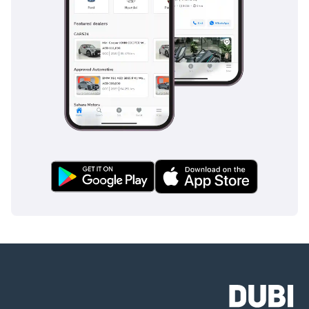
تجهيز سيارات 
 بأنظمة مساعدة السائق المتقدمة التي 
هوزون اوتو
تضمن تجربة قيادة أكثر أمانًا وراحة. تم تجهيز يوريكا 03 ، على 
وجه الخصوص ، بتقنية القيادة الذاتية من المستوى 2.5 ، مما 
يجعلها واحدة من أكثر السيارات الكهربائية تطوراً في فئتها.
تتفوق 
 أيضًا في خيارات الاتصال والترفيه. تأتي سياراتها 
هوزون اوتو
مزودة بنظام معلومات ترفيهي كبير بشاشة تعمل باللمس ، مما 
يوفر تجربة غامرة داخل السيارة مع ميزات مثل الملاحة الذكية 
وتطبيقات الترفيه وتشخيص المركبات في الوقت الفعلي.
يدل حضور 
 القوي في سوق الإمارات العربية المتحدة 
هوزون اوتو
على الطلب المتزايد بسرعة على السيارات الكهربائية في 
المنطقة. تعمل موديلاتها ، مثل يوريكا 03 ، على تغيير مفهوم 
التنقل الكهربائي من خلال تقديم النطاق والأداء والميزات 
المتقدمة المرتبطة عادةً بمركبات محركات الاحتراق التقليدية. مع 
استمرار الإمارات العربية المتحدة في الضغط من أجل مستقبل 
أكثر خضرة ، لا بد أن تكتسب سيارات 
 الكهربائية شعبية 
هوزون اوتو