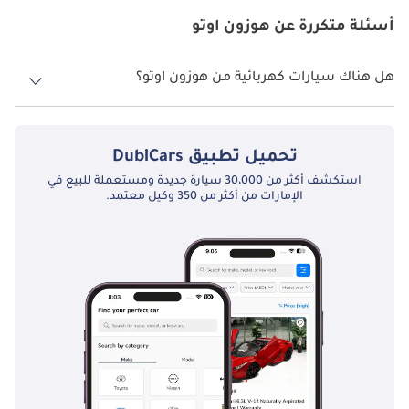
تبرز 
 يوريكا 03 ، سيارة سيدان كهربائية بالكامل ، 
هوزون اوتو
أسئلة متكررة عن هوزون اوتو
باعتبارها الطراز الأكثر شعبية في سوق الإمارات العربية المتحدة. 
تتماشى يوريكا 03 ، بتصميمها المستقبلي ، وقدراتها بعيدة المدى ، 
وخصائص السلامة المتقدمة ، تمامًا مع رغبة المقيمين في 
هل هناك سيارات كهربائية من هوزون اوتو؟
الإمارات العربية المتحدة في الحصول على سيارة أنيقة وصديقة 
لا، هوزون اوتو لا تقدم أي سيارات كهربائية في الإمارات العربية المتحدة.
للبيئة وفعالة.
تحميل تطبيق
DubiCars
خصائص فريدة
استكشف أكثر من 30،000 سيارة جديدة ومستعملة للبيع في
الإمارات من أكثر من 350 وكيل معتمد.
تتميز سيارات 
الكهربائية بمجموعة كبيرة من الميزات 
هوزون اوتو
الفريدة التي تميزها عن غيرها في سوق الإمارات العربية المتحدة. 
الميزة البارزة هي قدراتها بعيدة المدى. على سبيل المثال ، يمكن 
لـ 
 يوريكا 03 السفر لمسافة تصل إلى 503 كيلومترات 
هوزون اوتو
بشحنة واحدة ، مما يجعلها خيارًا مثاليًا للطرق السريعة الطويلة 
في الإمارات العربية المتحدة.
ميزة رئيسية أخرى هي دمج أحدث تقنيات القيادة المستقلة. تم 