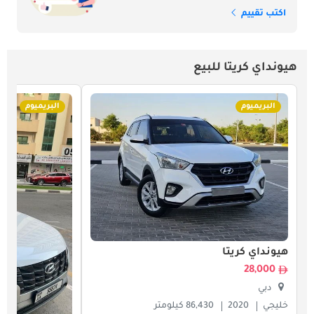
اكتب تقييم
هيونداي كريتا للبيع
البريميوم
البريميوم
هيونداي كريتا
28,000
دبي
خليجي
2020
86,430 كيلومتر