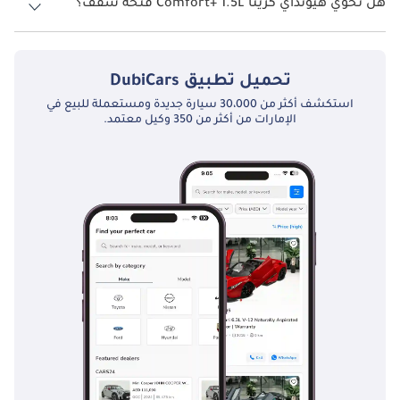
هل تحوي هيونداي كريتا Comfort+ 1.5L فتحة سقف؟
نعم توفر هيونداي كريتا Comfort+ 1.5L فتحة السقف كخيار.
تحميل تطبيق
DubiCars
استكشف أكثر من 30،000 سيارة جديدة ومستعملة للبيع في
الإمارات من أكثر من 350 وكيل معتمد.