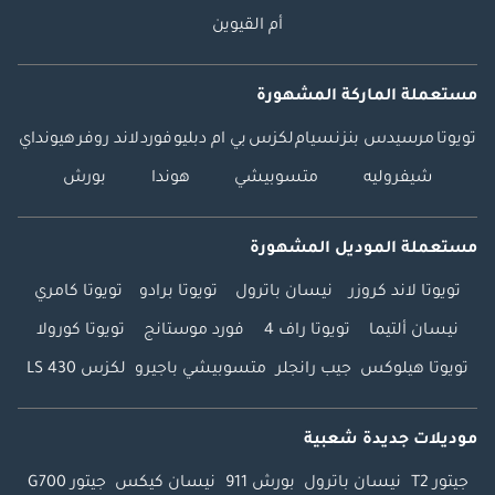
أم القيوين
مستعملة الماركة المشهورة
تويوتا
مرسيدس بنز
نسيام
لكزس
بي ام دبليو
فورد
لاند روفر
هيونداي
شيفروليه
متسوبيشي
هوندا
بورش
مستعملة الموديل المشهورة
تويوتا لاند كروزر
نيسان باترول
تويوتا برادو
تويوتا كامري
نيسان ألتيما
تويوتا راف 4
فورد موستانج
تويوتا كورولا
تويوتا هيلوكس
جيب رانجلر
متسوبيشي باجيرو
لكزس LS 430
موديلات جديدة شعبية
جيتور T2
نيسان باترول
بورش 911
نيسان كيكس
جيتور G700