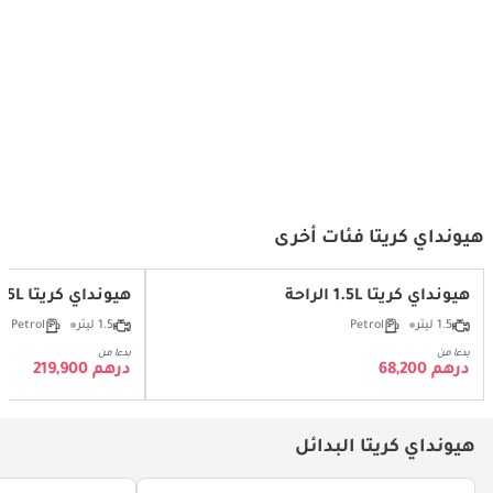
Is 2023 Hyundai Creta One Of The
2024 Hyundai Creta - Top 5 Features
BEST Mid-Size SUV?
هيونداي كريتا فئات أخرى
هيونداي كريتا 1.5L الراحة
هيونداي كريتا Smart 1.5L
1.5 ليتر
Petrol
1.5 ليتر
Petrol
بدءا من
بدءا من
درهم 68,200
درهم 219,900
هيونداي كريتا البدائل