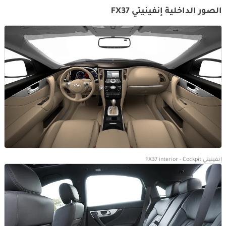
الصور الداخلية إنفينيتي FX37
إنفينيتي FX37 interior - Cockpit