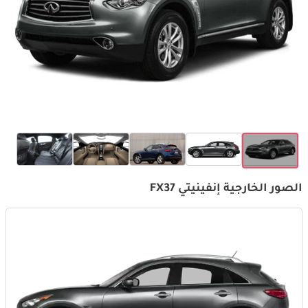
الصور الخارجية إنفينيتي FX37