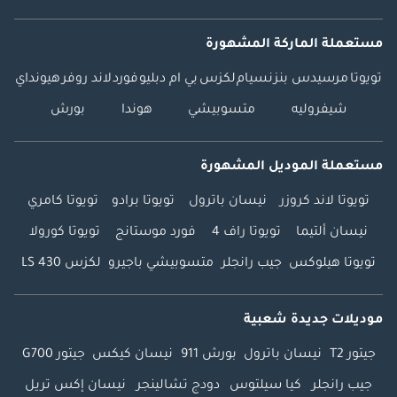
مستعملة الماركة المشهورة
تويوتا
مرسيدس بنز
نسيام
لكزس
بي ام دبليو
فورد
لاند روفر
هيونداي
شيفروليه
متسوبيشي
هوندا
بورش
مستعملة الموديل المشهورة
تويوتا لاند كروزر
نيسان باترول
تويوتا برادو
تويوتا كامري
نيسان ألتيما
تويوتا راف 4
فورد موستانج
تويوتا كورولا
تويوتا هيلوكس
جيب رانجلر
متسوبيشي باجيرو
لكزس LS 430
موديلات جديدة شعبية
جيتور T2
نيسان باترول
بورش 911
نيسان كيكس
جيتور G700
جيب رانجلر
كيا سيلتوس
دودج تشالينجر
نيسان إكس تريل