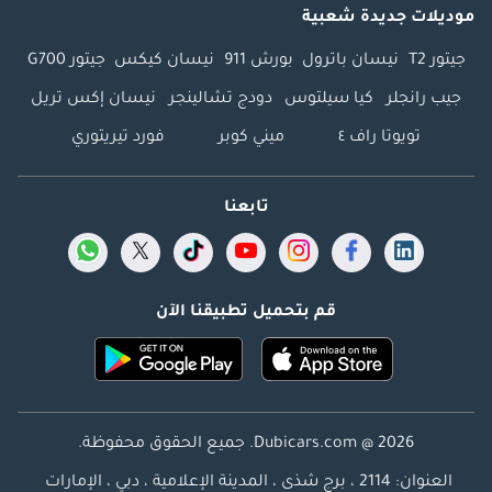
موديلات جديدة شعبية
جيتور T2
نيسان باترول
بورش 911
نيسان كيكس
جيتور G700
جيب رانجلر
كيا سيلتوس
دودج تشالينجر
نيسان إكس تريل
تويوتا راف ٤
ميني كوبر
فورد تيريتوري
تابعنا
قم بتحميل تطبيقنا الآن
Dubicars.com @ 2026. جميع الحقوق محفوظة.
العنوان: 2114 ، برج شذى ، المدينة الإعلامية ، دبي ، الإمارات