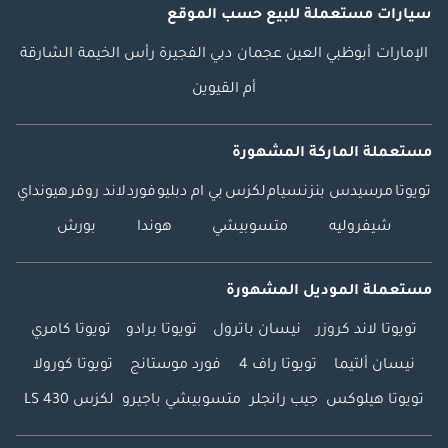
سيارات مستعملة
للبيع
حسب الموقع
الإمارات
أبوظبي
العين
عجمان
دبي
الفجيرة
رأس الخيمة
الشارقة
أم القيوين
مستعملة الماركة المشهورة
تويوتا
مرسيدس بنز
نسيام
لكزس
بي ام دبليو
فورد
لاند روفر
هيونداي
شيفروليه
متسوبيشي
هوندا
بورش
مستعملة الموديل المشهورة
تويوتا لاند كروزر
نيسان باترول
تويوتا برادو
تويوتا كامري
نيسان ألتيما
تويوتا راف 4
فورد موستانج
تويوتا كورولا
تويوتا هيلوكس
جيب رانجلر
متسوبيشي باجيرو
لكزس LS 430