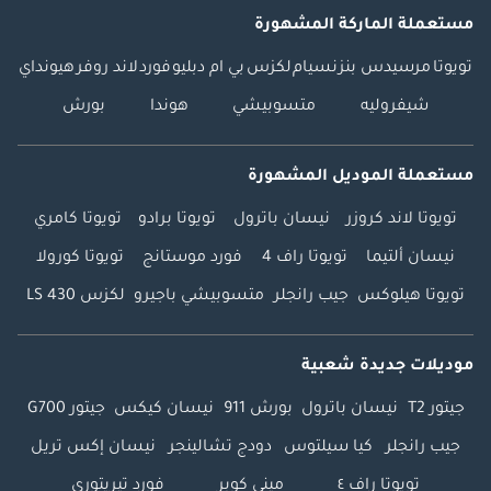
مستعملة الماركة المشهورة
تويوتا
مرسيدس بنز
نسيام
لكزس
بي ام دبليو
فورد
لاند روفر
هيونداي
شيفروليه
متسوبيشي
هوندا
بورش
مستعملة الموديل المشهورة
تويوتا لاند كروزر
نيسان باترول
تويوتا برادو
تويوتا كامري
نيسان ألتيما
تويوتا راف 4
فورد موستانج
تويوتا كورولا
تويوتا هيلوكس
جيب رانجلر
متسوبيشي باجيرو
لكزس LS 430
موديلات جديدة شعبية
جيتور T2
نيسان باترول
بورش 911
نيسان كيكس
جيتور G700
جيب رانجلر
كيا سيلتوس
دودج تشالينجر
نيسان إكس تريل
تويوتا راف ٤
ميني كوبر
فورد تيريتوري