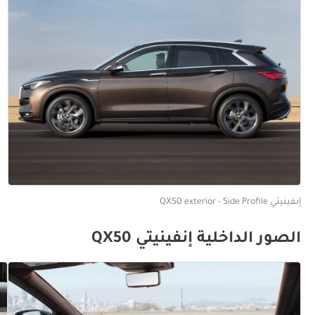
إنفينيتي QX50 exterior - Side Profile
الصور الداخلية إنفينيتي QX50