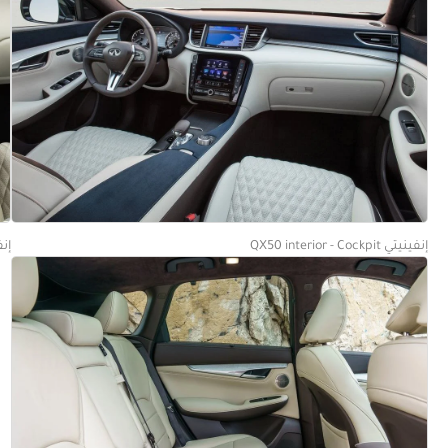
إنفينيتي QX50 interior - Cockpit
إنفينيتي