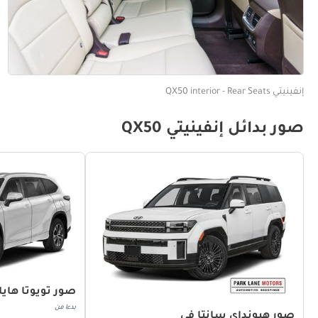
إنفينيتي QX50 interior - Rear Seats
صور بدائل إنفينيتي QX50
صور تويوتا هايل
بدءا من
صور هيونداي سانتا في