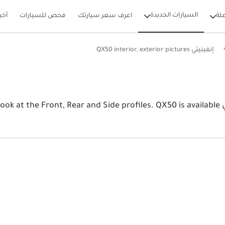
السيارات الجديدة
لة
اعرف سعر سيارتك
فحص للسيارات
أخب
إنفينيتي QX50 interior, exterior pictures
View the latest إنفينيتي QX50 2026 image gallery. إنفينيتي ide profiles. QX50 is available