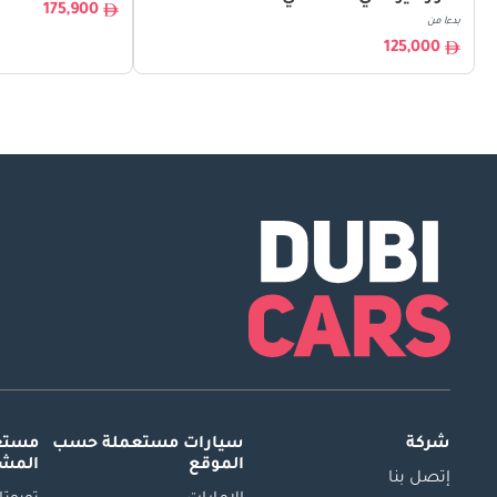
175,900
بدءا من
125,000
شركة
سيارات مستعملة
حسب
مستعم
الموقع
المش
إتصل بنا