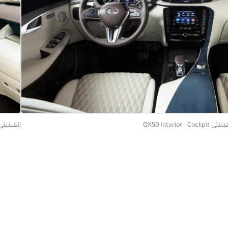
 QX50 interior - Cockpit
إنفينيتي  interior - Front Seats