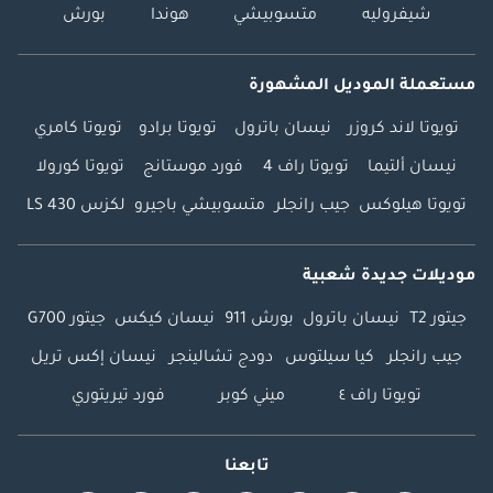
شيفروليه
متسوبيشي
هوندا
بورش
مستعملة الموديل المشهورة
تويوتا لاند كروزر
نيسان باترول
تويوتا برادو
تويوتا كامري
نيسان ألتيما
تويوتا راف 4
فورد موستانج
تويوتا كورولا
تويوتا هيلوكس
جيب رانجلر
متسوبيشي باجيرو
لكزس LS 430
موديلات جديدة شعبية
جيتور T2
نيسان باترول
بورش 911
نيسان كيكس
جيتور G700
جيب رانجلر
كيا سيلتوس
دودج تشالينجر
نيسان إكس تريل
تويوتا راف ٤
ميني كوبر
فورد تيريتوري
تابعنا