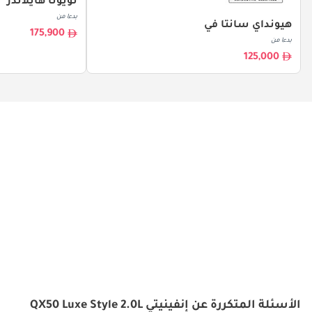
تويوتا هايلاندر
بدءا من
هيونداي سانتا في
175,900
بدءا من
125,000
الأسئلة المتكررة عن إنفينيتي QX50 Luxe Style 2.0L