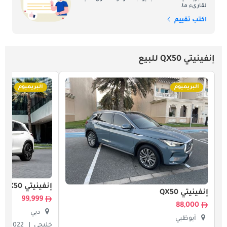
لقارىء ما.
اكتب تقييم
إنفينيتي QX50 للبيع
البريميوم
البريميوم
إنفينيتي QX50
إنفينيتي QX50
99,999
88,000
دبي
أبوظبي
خليجي
2022