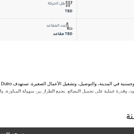
نقل الحركة
TBD
عدد المقاعد
TBD مقاعد
ة
تتميز Dutro بتصميم الكابينة فوق المحرك (COE) مع ملف أمامي مدمج لتع