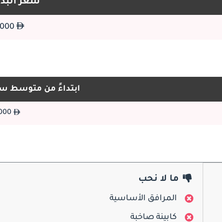
سعر البدا
28,000
ابتداءً من متوسط س
28,000
ما لا نحب
المرافق الأساسية
كابينة صاخبة