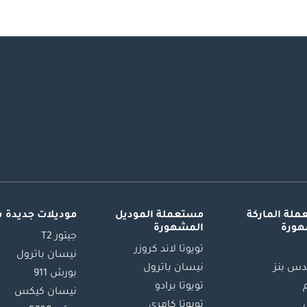
لة الماركة
مستعملة الموديل
موديلات جديدة 
هورة
المشهورة
جيتور T2
تويوتا لاند كروزر
نيسان باترول
س بنز
نيسان باترول
بورش 911
تويوتا برادو
نيسان كيكس
تويوتا كامري