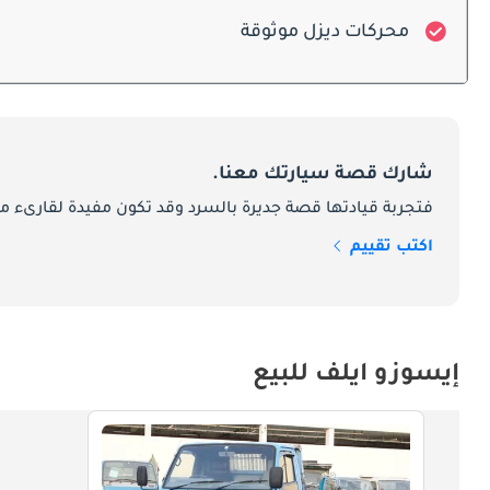
تضمن الصيانة المنتظمة الموثوقية، وطول العمر، وانخفاض تكاليف التشغيل، وهو أمر ضروري للتطبيقات التجارية.
محركات ديزل موثوقة
المنافسون
بين الموثوقية، والعملية، والتشغيل الاقتصادي ليكون خيارًا مفضلًا للأعمال الصغيرة وخدمات التوصيل الحضرية.
شارك قصة سيارتك معنا.
فتجربة قيادتها قصة جديرة بالسرد وقد تكون مفيدة لقارىء ما
اكتب تقييم
إيسوزو ايلف للبيع