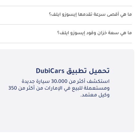
نسخ إيسوزو ايلف هي .
ما هي أقصى سرعة تقدمها إيسوزو ايلف؟
السرعة القصوى إيسوزو ايلف هي TBD.
ما هي سعة خزان وقود إيسوزو ايلف؟
تبلغ سعة خزان الوقود في إيسوزو ايلف TBD.
تحميل تطبيق
DubiCars
استكشف أكثر من 30،000 سيارة جديدة
ومستعملة للبيع في الإمارات من أكثر من 350
وكيل معتمد.