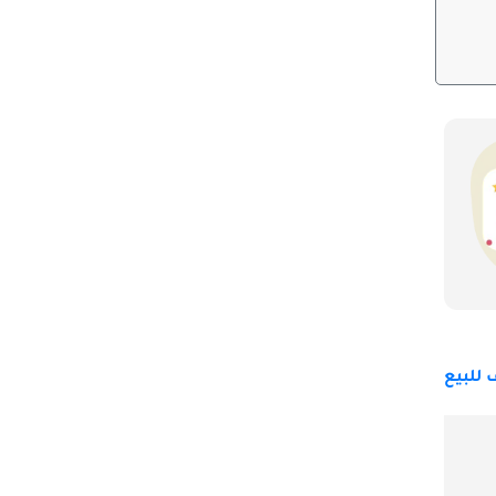
ظام التعليق. تتوفر قطع الغيار بسهولة ويمكن صيانتها في ورش Hino المعتمدة. 
تنافست Hino Dutro مع شاحنات تجارية خفيفة أخرى مثل Isuzu N-Series، وToyota Dyna، وMitsubishi Fuso Canter، وNissan Atlas. يجمع الطراز
للبيع