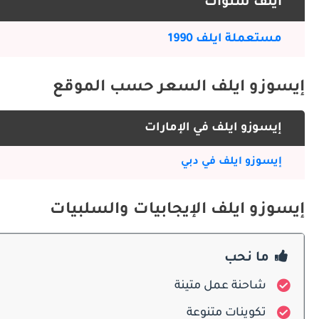
ايلف سنوات
العملية مع الحفاظ على المظهر التجاري المهني.
مستعملة ايلف 1990
الداخل
إيسوزو ايلف السعر حسب الموقع
المدينة والمناورة الضيقة.
إيسوزو ايلف في الإمارات
ميزات السلامة
إيسوزو ايلف في دبي
ميزات السلامة على حماية السائق والركاب أثناء التعامل مع الأحمال الثقيلة في البيئات الحضرية والإقليمية.
إيسوزو ايلف الإيجابيات والسلبيات
المحركات
ما نحب
الحركة ناقل يدوي من 5 أو 6 سرعات. يعد الدفع الخلفي قياسيًا. تم ضبط المحركات لتحمل الاستخدام الطويل، وكفاءة الوقود، وأداء مستمر تحت الحمل.
شاحنة عمل متينة
الصيانة
تكوينات متنوعة