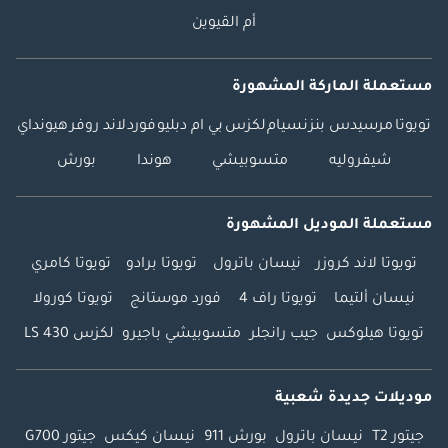
أم القيوين
مستعملة الماركة المشهورة
تويوتا
مرسيدس بنز
نسيام
لكزس
بي ام دبليو
فورد
لاند روفر
هيونداي
شيفروليه
متسوبيشي
هوندا
بورش
مستعملة الموديل المشهورة
تويوتا لاند كروزر
نيسان باترول
تويوتا برادو
تويوتا كامري
نيسان ألتيما
تويوتا راف 4
فورد موستانج
تويوتا كورولا
تويوتا هيلوكس
جيب رانجلر
متسوبيشي باجيرو
لكزس LS 430
موديلات جديدة شعبية
جيتور T2
نيسان باترول
بورش 911
نيسان كيكس
جيتور G700