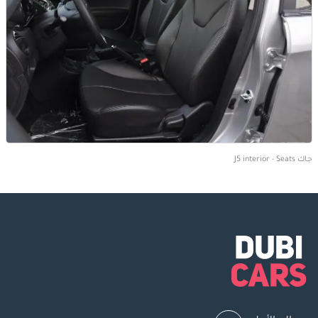
جاك J5 interior - Seats