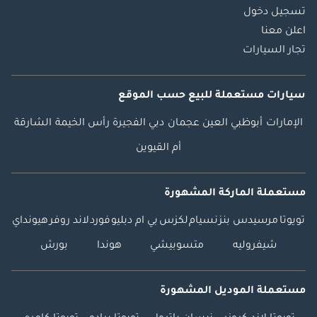
تسجيل دخول
اعلن معنا
تجار السيارات
سيارات مستعملة
للبيع
حسب الموقع
الإمارات
أبوظبي
العين
عجمان
دبي
الفجيرة
رأس الخيمة
الشارقة
أم القيوين
مستعملة الماركة المشهورة
تويوتا
مرسيدس بنز
نسيام
لكزس
بي ام دبليو
فورد
لاند روفر
هيونداي
شيفروليه
متسوبيشي
هوندا
بورش
مستعملة الموديل المشهورة