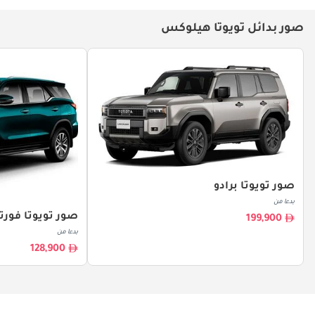
صور بدائل تويوتا هيلوكس
صور تويوتا برادو
بدءا من
صور تويوتا فورتو
199,900
بدءا من
128,900