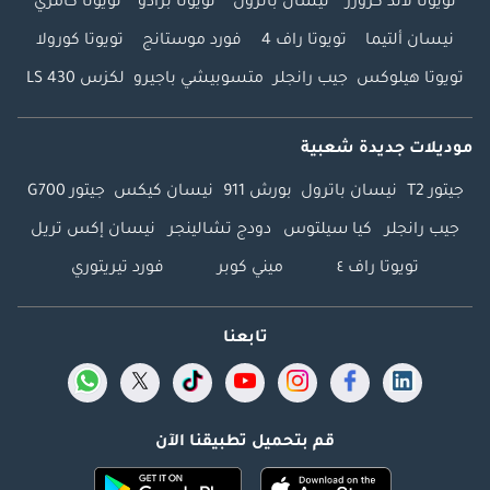
تويوتا لاند كروزر
نيسان باترول
تويوتا برادو
تويوتا كامري
نيسان ألتيما
تويوتا راف 4
فورد موستانج
تويوتا كورولا
تويوتا هيلوكس
جيب رانجلر
متسوبيشي باجيرو
لكزس LS 430
موديلات جديدة شعبية
جيتور T2
نيسان باترول
بورش 911
نيسان كيكس
جيتور G700
جيب رانجلر
كيا سيلتوس
دودج تشالينجر
نيسان إكس تريل
تويوتا راف ٤
ميني كوبر
فورد تيريتوري
تابعنا
قم بتحميل تطبيقنا الآن