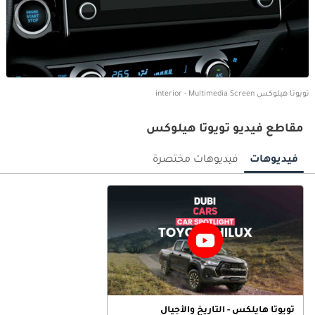
تويوتا هيلوكس interior - Multimedia Screen
مقاطع فيديو تويوتا هيلوكس
فيديوهات
فيديوهات مختصرة
تويوتا هايلكس - التاريخ والأجيال