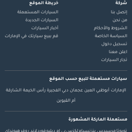
شركة
خريطة الموقع
إتصل بنا
السيارات المستعملة
من نحن
السيارات الجديدة
الشروط والأحكام
أخبار السيارات
السياسة الخاصة
قم ببيع سيارتك في الإمارات
تسجيل دخول
اعلن معنا
تجار السيارات
سيارات مستعملة
للبيع
حسب الموقع
الإمارات
أبوظبي
العين
عجمان
دبي
الفجيرة
رأس الخيمة
الشارقة
أم القيوين
مستعملة الماركة المشهورة
تويوتا
مرسيدس بنز
نسيام
لكزس
بي ام دبليو
فورد
لاند روفر
هيونداي