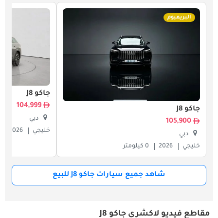
البريميوم
جاكو J8
104,999
جاكو J8
دبي
105,900
خليجي
2026
دبي
خليجي
2026
0 كيلومتر
شاهد جميع سيارات جاكو J8 للبيع
مقاطع فيديو لاكشري جاكو J8