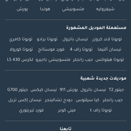
شيفروليه
متسوبيشي
هوندا
بورش
مستعملة الموديل المشهورة
تويوتا لاند كروزر
نيسان باترول
تويوتا برادو
تويوتا كامري
نيسان ألتيما
تويوتا راف 4
فورد موستانج
تويوتا كورولا
تويوتا هيلوكس
جيب رانجلر
متسوبيشي باجيرو
لكزس LS 430
موديلات جديدة شعبية
جيتور T2
نيسان باترول
بورش 911
نيسان كيكس
جيتور G700
جيب رانجلر
كيا سيلتوس
دودج تشالينجر
نيسان إكس تريل
تويوتا راف ٤
ميني كوبر
فورد تيريتوري
تابعنا