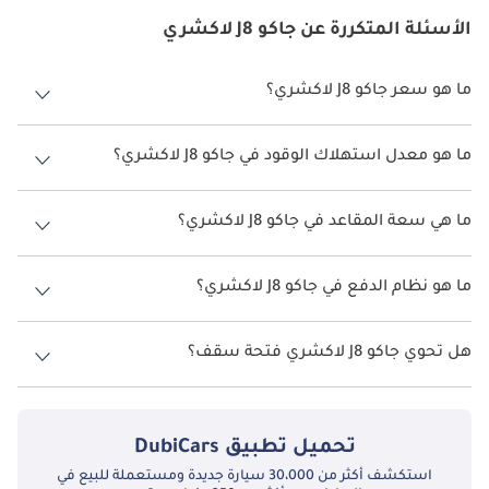
الأسئلة المتكررة عن جاكو J8 لاكشري
ما هو سعر جاكو J8 لاكشري؟
سعر جاكو J8 لاكشري هو درهم 121,900.
ما هو معدل استهلاك الوقود في جاكو J8 لاكشري؟
يبلغ معدل استهلاك الوقود المقترح من الشركة المصنعة لسيارة جاكو J8
2026 من 9كم/ليتر.
ما هي سعة المقاعد في جاكو J8 لاكشري؟
تتسع جاكو J8 لاكشري لأ 5 أشخاص.
ما هو نظام الدفع في جاكو J8 لاكشري؟
نظام الدفع في جاكو J8 Front Wheel Drive لاكشري.
هل تحوي جاكو J8 لاكشري فتحة سقف؟
نعم توفر جاكو J8 لاكشري فتحة السقف كخيار.
تحميل تطبيق
DubiCars
استكشف أكثر من 30،000 سيارة جديدة ومستعملة للبيع في