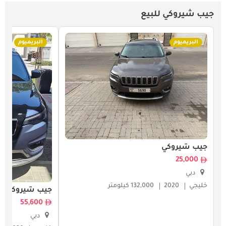
جيب شيروكي للبيع
البريميوم
البريميوم
جيب شيروكي
25,000
دبي
خليجي
2020
132,000 كيلومتر
جيب شيروكي
55,600
دبي