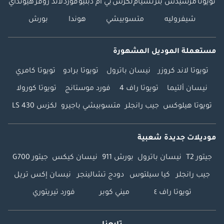
تويوتا
مرسيدس بنز
نسيام
لكزس
بي ام دبليو
فورد
لاند روفر
هيونداي
شيفروليه
متسوبيشي
هوندا
بورش
مستعملة الموديل المشهورة
تويوتا لاند كروزر
نيسان باترول
تويوتا برادو
تويوتا كامري
نيسان ألتيما
تويوتا راف 4
فورد موستانج
تويوتا كورولا
تويوتا هيلوكس
جيب رانجلر
متسوبيشي باجيرو
لكزس LS 430
موديلات جديدة شعبية
جيتور T2
نيسان باترول
بورش 911
نيسان كيكس
جيتور G700
جيب رانجلر
كيا سيلتوس
دودج تشالينجر
نيسان إكس تريل
تويوتا راف ٤
ميني كوبر
فورد تيريتوري