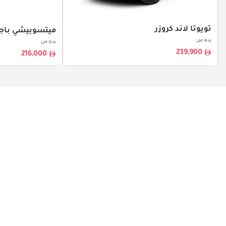
تويوتا لاند كروزر
ميتسوبيشي باجي
بدءا من
بدءا من
239,900
216,000