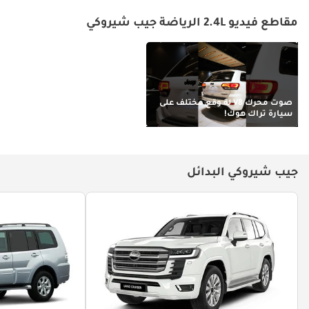
مقاطع فيديو 2.4L الرياضة جيب شيروكي
صوت محرك V8 له وقع مختلف على
سيارة تراك هوك!
جيب شيروكي البدائل