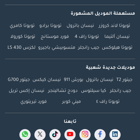
مستعملة الموديل المشهورة
تويوتا لاند كروزر
نيسان باترول
تويوتا برادو
تويوتا كامري
نيسان ألتيما
تويوتا راف 4
فورد موستانج
تويوتا كورولا
تويوتا هيلوكس
جيب رانجلر
متسوبيشي باجيرو
لكزس LS 430
موديلات جديدة شعبية
جيتور T2
نيسان باترول
بورش 911
نيسان كيكس
جيتور G700
جيب رانجلر
كيا سيلتوس
دودج تشالينجر
نيسان إكس تريل
تويوتا راف ٤
ميني كوبر
فورد تيريتوري
تابعنا