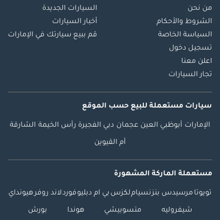
من نحن
السيارات الجديدة
الشروط والأحكام
أخبار السيارات
السياسة الخاصة
قم ببيع سيارتك في الإمارات
تسجيل دخول
اعلن معنا
تجار السيارات
سيارات مستعملة
للبيع
حسب الموقع
الإمارات
أبوظبي
العين
عجمان
دبي
الفجيرة
رأس الخيمة
الشارقة
أم القيوين
مستعملة الماركة المشهورة
تويوتا
مرسيدس بنز
نسيام
لكزس
بي ام دبليو
فورد
لاند روفر
هيونداي
شيفروليه
متسوبيشي
هوندا
بورش