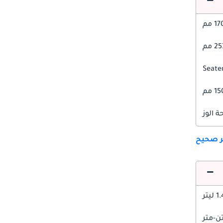
1 مم
 مم
1 مم
 الوز
ير صحيح
 ليتر