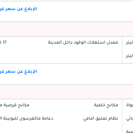
الإبلاغ عن سعر غ
معدل استهلاك الوقود داخل المدينة
17 كم/ليتر
الإبلاغ عن سعر غ
واة
مكابح خلفية
مكابح قرصية م
ائي
نظام تعليق أمامي
دعامة ماكفرسون للبوبينة الل
بية