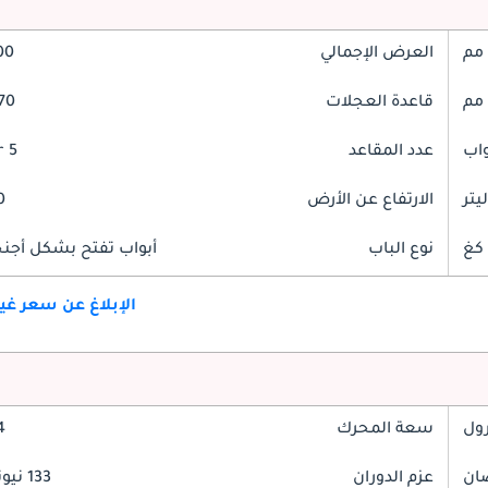
العرض الإجمالي
700
قاعدة العجلات
2570
عدد المقاعد
5 Seater
الارتفاع عن الأرض
50
نوع الباب
أبواب تفتح بشكل أجنحة
الإبلاغ عن سعر غ
رول
سعة المحرك
1.4
عزم الدوران
133 نيوتن-متر