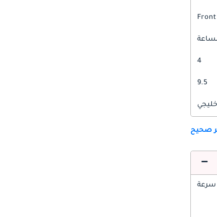
Front
4
9.5
ليجي
ير صحيح