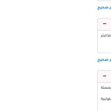
ير صحيح
ير صحيح
صمتة
ولبية