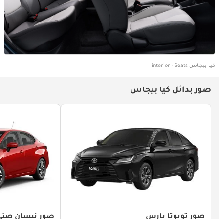
كيا بيجاس interior - Seats
صور بدائل كيا بيجاس
صور تويوتا يارس
صور نيسان صني