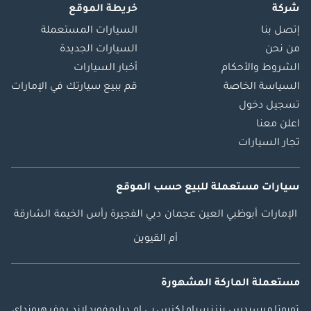
شركة
خريطة الموقع
إتصل بنا
السيارات المستعملة
من نحن
السيارات الجديدة
الشروط والأحكام
أخبار السيارات
السياسة الخاصة
قم ببيع سيارتك في الإمارات
تسجيل دخول
اعلن معنا
تجار السيارات
سيارات مستعملة
للبيع
حسب الموقع
الإمارات
أبوظبي
العين
عجمان
دبي
الفجيرة
رأس الخيمة
الشارقة
أم القيوين
مستعملة الماركة المشهورة
تويوتا
مرسيدس بنز
نسيام
لكزس
بي ام دبليو
فورد
لاند روفر
هيونداي