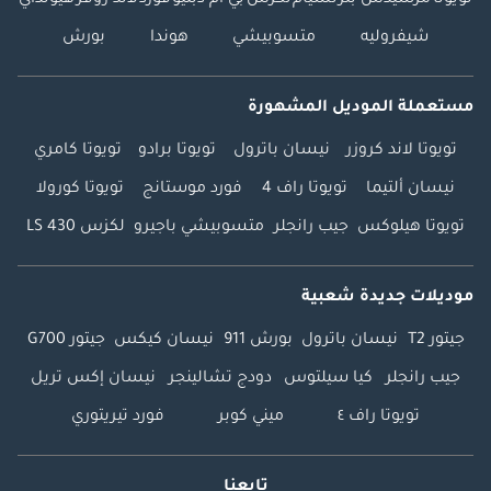
شيفروليه
متسوبيشي
هوندا
بورش
مستعملة الموديل المشهورة
تويوتا لاند كروزر
نيسان باترول
تويوتا برادو
تويوتا كامري
نيسان ألتيما
تويوتا راف 4
فورد موستانج
تويوتا كورولا
تويوتا هيلوكس
جيب رانجلر
متسوبيشي باجيرو
لكزس LS 430
موديلات جديدة شعبية
جيتور T2
نيسان باترول
بورش 911
نيسان كيكس
جيتور G700
جيب رانجلر
كيا سيلتوس
دودج تشالينجر
نيسان إكس تريل
تويوتا راف ٤
ميني كوبر
فورد تيريتوري
تابعنا