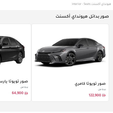
هيونداي أكسنت interior - Seats
صور بدائل هيونداي أكسنت
صور تويوتا يار
صور تويوتا كامري
بدءا من
بدءا من
64,900
122,900