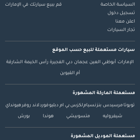
السياسة الخاصة
قم ببيع سيارتك في الإمارات
تسجيل دخول
اعلن معنا
تجار السيارات
سيارات مستعملة
للبيع
حسب الموقع
الإمارات
أبوظبي
العين
عجمان
دبي
الفجيرة
رأس الخيمة
الشارقة
أم القيوين
مستعملة الماركة المشهورة
تويوتا
مرسيدس بنز
نسيام
لكزس
بي ام دبليو
فورد
لاند روفر
هيونداي
شيفروليه
متسوبيشي
هوندا
بورش
مستعملة الموديل المشهورة