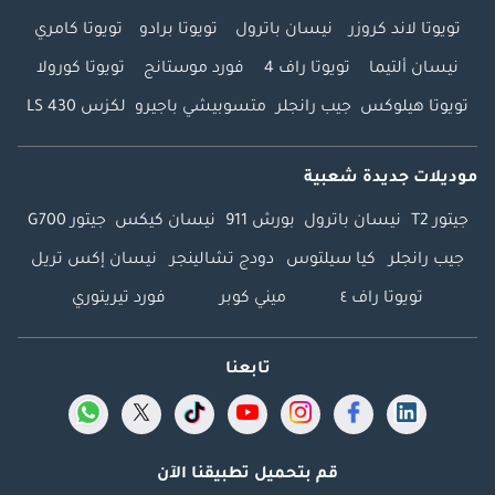
تويوتا لاند كروزر
نيسان باترول
تويوتا برادو
تويوتا كامري
نيسان ألتيما
تويوتا راف 4
فورد موستانج
تويوتا كورولا
تويوتا هيلوكس
جيب رانجلر
متسوبيشي باجيرو
لكزس LS 430
موديلات جديدة شعبية
جيتور T2
نيسان باترول
بورش 911
نيسان كيكس
جيتور G700
جيب رانجلر
كيا سيلتوس
دودج تشالينجر
نيسان إكس تريل
تويوتا راف ٤
ميني كوبر
فورد تيريتوري
تابعنا
قم بتحميل تطبيقنا الآن