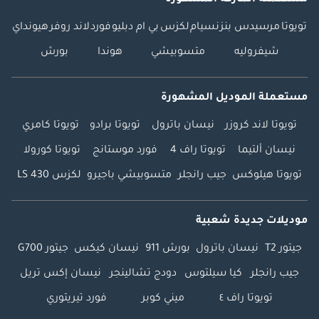
مستعملة الماركة المشهورة
تويوتا
مرسيدس بنز
نسيام
لكزس
بي ام دبليو
فورد
لاند روفر
هيونداي
شيفروليه
متسوبيشي
هوندا
بورش
مستعملة الموديل المشهورة
تويوتا لاند كروزر
نيسان باترول
تويوتا برادو
تويوتا كامري
نيسان ألتيما
تويوتا راف 4
فورد موستانج
تويوتا كورولا
تويوتا هيلوكس
جيب رانجلر
متسوبيشي باجيرو
لكزس LS 430
موديلات جديدة شعبية
جيتور T2
نيسان باترول
بورش 911
نيسان كيكس
جيتور G700
جيب رانجلر
كيا سيلتوس
دودج تشالينجر
نيسان إكس تريل
تويوتا راف ٤
ميني كوبر
فورد تيريتوري