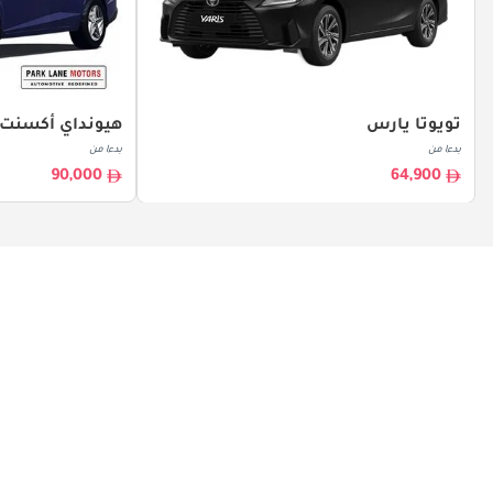
تويوتا يارس
هيونداي أكسنت
بدءا من
بدءا من
90,000
64,900