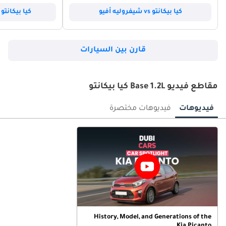
كيا بيكانتو vs شيفروليه أفيو
كيا بيكانتو vs شيفروليه سبارك
قارن بين السيارات
مقاطع فيديو Base 1.2L كيا بيكانتو
فيديوهات
فيديوهات مختصرة
History, Model, and Generations of the
Kia Picanto