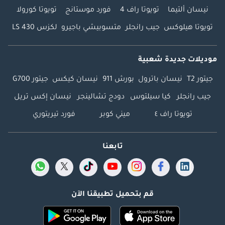
نيسان ألتيما
تويوتا راف 4
فورد موستانج
تويوتا كورولا
تويوتا هيلوكس
جيب رانجلر
متسوبيشي باجيرو
لكزس LS 430
موديلات جديدة شعبية
جيتور T2
نيسان باترول
بورش 911
نيسان كيكس
جيتور G700
جيب رانجلر
كيا سيلتوس
دودج تشالينجر
نيسان إكس تريل
تويوتا راف ٤
ميني كوبر
فورد تيريتوري
تابعنا
قم بتحميل تطبيقنا الآن