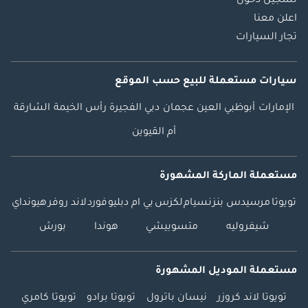
تسجيل دخول
اعلن معنا
تجار السيارات
سيارات مستعملة
للبيع
حسب الموقع
الإمارات
أبوظبي
العين
عجمان
دبي
الفجيرة
رأس الخيمة
الشارقة
أم القيوين
مستعملة الماركة المشهورة
تويوتا
مرسيدس بنز
نسيام
لكزس
بي ام دبليو
فورد
لاند روفر
هيونداي
شيفروليه
متسوبيشي
هوندا
بورش
مستعملة الموديل المشهورة
تويوتا لاند كروزر
نيسان باترول
تويوتا برادو
تويوتا كامري