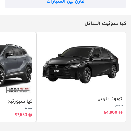
قارن بين السيارات
كيا سونیٹ البدائل
تويوتا يارس
كيا سبورتيج
بدءا من
بدءا من
64,900
97,650