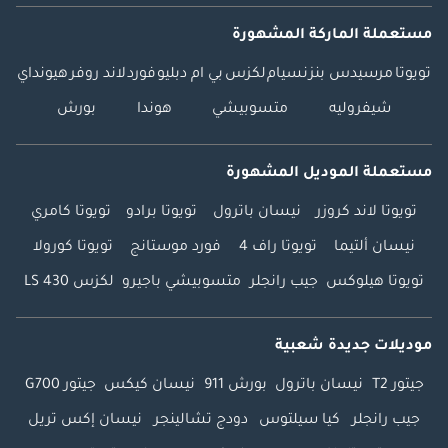
مستعملة الماركة المشهورة
تويوتا
مرسيدس بنز
نسيام
لكزس
بي ام دبليو
فورد
لاند روفر
هيونداي
شيفروليه
متسوبيشي
هوندا
بورش
مستعملة الموديل المشهورة
تويوتا لاند كروزر
نيسان باترول
تويوتا برادو
تويوتا كامري
نيسان ألتيما
تويوتا راف 4
فورد موستانج
تويوتا كورولا
تويوتا هيلوكس
جيب رانجلر
متسوبيشي باجيرو
لكزس LS 430
موديلات جديدة شعبية
جيتور T2
نيسان باترول
بورش 911
نيسان كيكس
جيتور G700
جيب رانجلر
كيا سيلتوس
دودج تشالينجر
نيسان إكس تريل