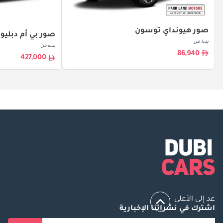
صور هيونداي توسون
صور بي أم دبليو X5
بدءا من
بدءا من
86,940
427,000
عد إلى الأعلى
اشترك في نشراتنا الإخبارية