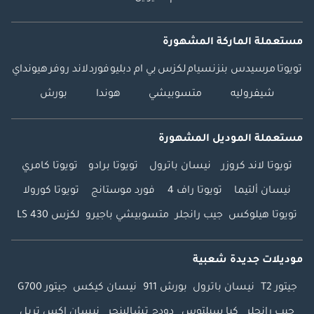
مستعملة الماركة المشهورة
تويوتا
مرسيدس بنز
نسيام
لكزس
بي ام دبليو
فورد
لاند روفر
هيونداي
شيفروليه
متسوبيشي
هوندا
بورش
مستعملة الموديل المشهورة
تويوتا لاند كروزر
نيسان باترول
تويوتا برادو
تويوتا كامري
نيسان ألتيما
تويوتا راف 4
فورد موستانج
تويوتا كورولا
تويوتا هيلوكس
جيب رانجلر
متسوبيشي باجيرو
لكزس LS 430
موديلات جديدة شعبية
جيتور T2
نيسان باترول
بورش 911
نيسان كيكس
جيتور G700
جيب رانجلر
كيا سيلتوس
دودج تشالينجر
نيسان إكس تريل