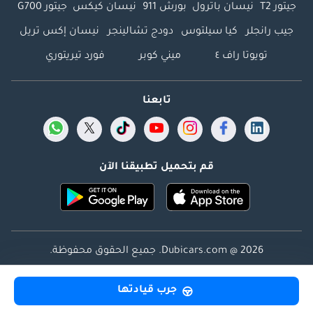
جيتور T2
نيسان باترول
بورش 911
نيسان كيكس
جيتور G700
جيب رانجلر
كيا سيلتوس
دودج تشالينجر
نيسان إكس تريل
تويوتا راف ٤
ميني كوبر
فورد تيريتوري
تابعنا
قم بتحميل تطبيقنا الآن
Dubicars.com @ 2026. جميع الحقوق محفوظة.
العنوان: 2114 ، برج شذى ، المدينة الإعلامية ، دبي ، الإمارات
جرب قيادتها