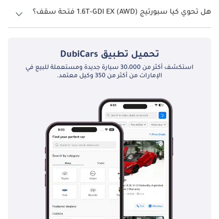
نظام الدفع في كيا سبورتيج All Wheel Drive 1.6T-GDI EX (AWD).
هل تحوي كيا سبورتيج 1.6T-GDI EX (AWD) فتحة سقف؟
نعم توفر كيا سبورتيج 1.6T-GDI EX (AWD) فتحة السقف كخيار.
تحميل تطبيق
DubiCars
استكشف أكثر من 30،000 سيارة جديدة ومستعملة للبيع في
الإمارات من أكثر من 350 وكيل معتمد.