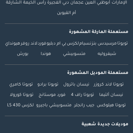
الإمارات
أبوظبي
العين
عجمان
دبي
الفجيرة
رأس الخيمة
الشارقة
أم القيوين
مستعملة الماركة المشهورة
تويوتا
مرسيدس بنز
نسيام
لكزس
بي ام دبليو
فورد
لاند روفر
هيونداي
شيفروليه
متسوبيشي
هوندا
بورش
مستعملة الموديل المشهورة
تويوتا لاند كروزر
نيسان باترول
تويوتا برادو
تويوتا كامري
نيسان ألتيما
تويوتا راف 4
فورد موستانج
تويوتا كورولا
تويوتا هيلوكس
جيب رانجلر
متسوبيشي باجيرو
لكزس LS 430
موديلات جديدة شعبية