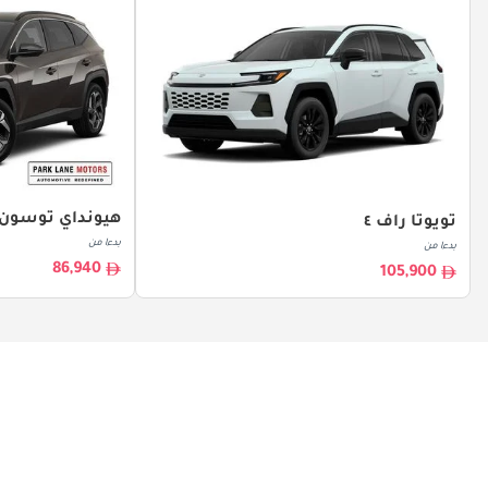
هيونداي توسون
تويوتا راف ٤
بدءا من
بدءا من
86,940
105,900