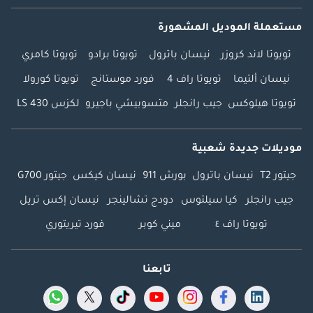
مستعملة الموديل المشهورة
تويوتا لاند كروزر
نيسان باترول
تويوتا برادو
تويوتا كامري
نيسان ألتيما
تويوتا راف 4
فورد موستانج
تويوتا كورولا
تويوتا هيلوكس
جيب رانجلر
متسوبيشي باجيرو
لكزس LS 430
موديلات جديدة شعبية
جيتور T2
نيسان باترول
بورش 911
نيسان كيكس
جيتور G700
جيب رانجلر
كيا سيلتوس
دودج تشالينجر
نيسان إكس تريل
تويوتا راف ٤
ميني كوبر
فورد تيريتوري
تابعنا