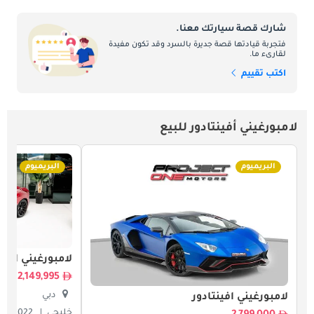
شارك قصة سيارتك معنا.
فتجربة قيادتها قصة جديرة بالسرد وقد تكون مفيدة
لقارىء ما.
اكتب تقييم
لامبورغيني أفينتادور للبيع
البريميوم
البريميوم
لامبورغيني أفينت
2,149,995
دبي
لامبورغيني أفينتادور
خليجي
2022