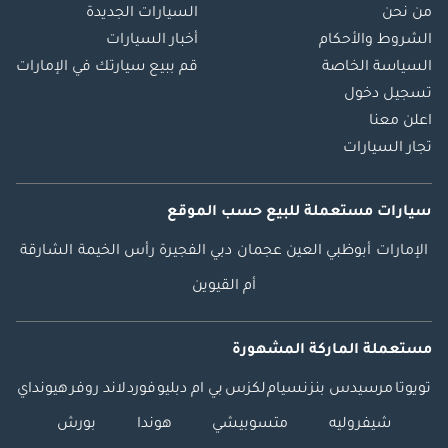
من نحن
السيارات الجديدة
الشروط والأحكام
أخبار السيارات
السياسة الخاصة
قم ببيع سيارتك في الإمارات
تسجيل دخول
اعلن معنا
تجار السيارات
سيارات مستعملة
للبيع
حسب الموقع
الإمارات
أبوظبي
العين
عجمان
دبي
الفجيرة
رأس الخيمة
الشارقة
أم القيوين
مستعملة الماركة المشهورة
تويوتا
مرسيدس بنز
نسيام
لكزس
بي ام دبليو
فورد
لاند روفر
هيونداي
شيفروليه
متسوبيشي
هوندا
بورش