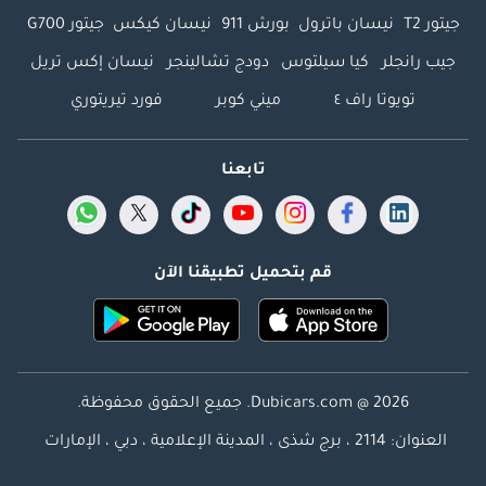
جيتور T2
نيسان باترول
بورش 911
نيسان كيكس
جيتور G700
جيب رانجلر
كيا سيلتوس
دودج تشالينجر
نيسان إكس تريل
تويوتا راف ٤
ميني كوبر
فورد تيريتوري
تابعنا
قم بتحميل تطبيقنا الآن
Dubicars.com @ 2026. جميع الحقوق محفوظة.
العنوان: 2114 ، برج شذى ، المدينة الإعلامية ، دبي ، الإمارات