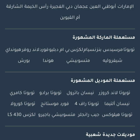
الإمارات
أبوظبي
العين
عجمان
دبي
الفجيرة
رأس الخيمة
الشارقة
أم القيوين
مستعملة الماركة المشهورة
تويوتا
مرسيدس بنز
نسيام
لكزس
بي ام دبليو
فورد
لاند روفر
هيونداي
شيفروليه
متسوبيشي
هوندا
بورش
مستعملة الموديل المشهورة
تويوتا لاند كروزر
نيسان باترول
تويوتا برادو
تويوتا كامري
نيسان ألتيما
تويوتا راف 4
فورد موستانج
تويوتا كورولا
تويوتا هيلوكس
جيب رانجلر
متسوبيشي باجيرو
لكزس LS 430
موديلات جديدة شعبية