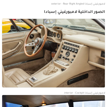
لامبورغيني إسبادا exterior - Rear Right Angled
الصور الداخلية لامبورغيني إسبادا
لامبورغيني إسبادا interior - Cockpit