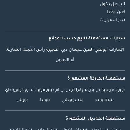
تسجيل دخول
اعلن معنا
تجار السيارات
سيارات مستعملة
للبيع
حسب الموقع
الإمارات
أبوظبي
العين
عجمان
دبي
الفجيرة
رأس الخيمة
الشارقة
أم القيوين
مستعملة الماركة المشهورة
تويوتا
مرسيدس بنز
نسيام
لكزس
بي ام دبليو
فورد
لاند روفر
هيونداي
شيفروليه
متسوبيشي
هوندا
بورش
مستعملة الموديل المشهورة