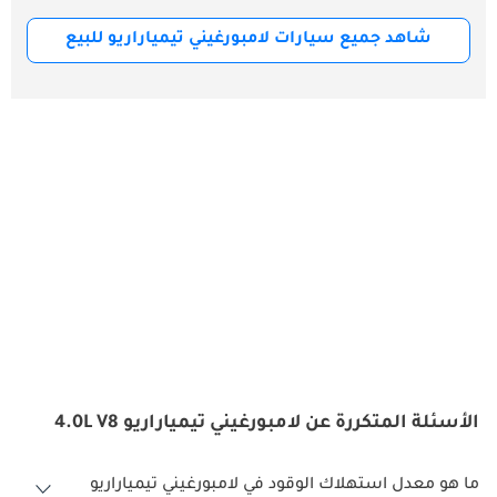
شاهد جميع سيارات لامبورغيني تيمياراريو للبيع
الأسئلة المتكررة عن لامبورغيني تيمياراريو 4.0L V8
ما هو معدل استهلاك الوقود في لامبورغيني تيمياراريو