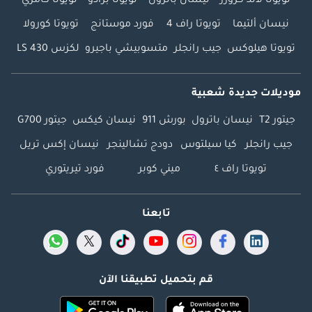
تويوتا لاند كروزر
نيسان باترول
تويوتا برادو
تويوتا كامري
نيسان ألتيما
تويوتا راف 4
فورد موستانج
تويوتا كورولا
تويوتا هيلوكس
جيب رانجلر
متسوبيشي باجيرو
لكزس LS 430
موديلات جديدة شعبية
جيتور T2
نيسان باترول
بورش 911
نيسان كيكس
جيتور G700
جيب رانجلر
كيا سيلتوس
دودج تشالينجر
نيسان إكس تريل
تويوتا راف ٤
ميني كوبر
فورد تيريتوري
تابعنا
قم بتحميل تطبيقنا الآن