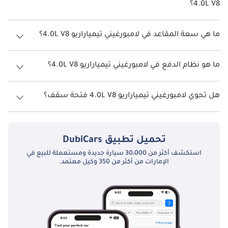
4.0L V8؟
يبلغ معدل استهلاك الوقود المقترح من الشركة المصنعة لسيارة
لامبورغيني تيمياراريو 2026 من 6كم/ليتر.
ما هي سعة المقاعد في لامبورغيني تيمياراريو 4.0L V8؟
تتسع لامبورغيني تيمياراريو 4.0L V8 لأ 2 أشخاص.
ما هو نظام الدفع في لامبورغيني تيمياراريو 4.0L V8؟
نظام الدفع في لامبورغيني تيمياراريو All Wheel Drive 4.0L V8.
هل تحوي لامبورغيني تيمياراريو 4.0L V8 فتحة سقف؟
نعم توفر لامبورغيني تيمياراريو 4.0L V8 فتحة السقف كخيار.
تحميل تطبيق
DubiCars
استكشف أكثر من 30،000 سيارة جديدة ومستعملة للبيع في
الإمارات من أكثر من 350 وكيل معتمد.