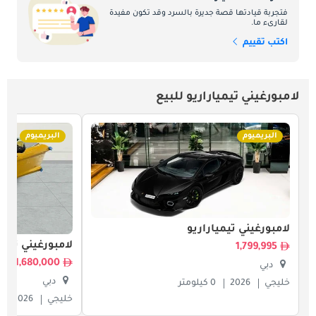
فتجربة قيادتها قصة جديرة بالسرد وقد تكون مفيدة
لقارىء ما.
اكتب تقييم
لامبورغيني تيمياراريو للبيع
البريميوم
البريميوم
لامبورغيني تيمياراريو
لامبورغيني تيمي
1,799,995
1,680,000
دبي
دبي
خليجي
2026
0 كيلومتر
خليجي
2026