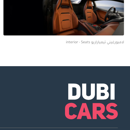
لامبورغيني تيمياراريو interior - Seats