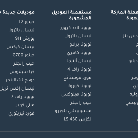
لة الماركة
مستعملة الموديل
موديلات جديدة 
هورة
المشهورة
جيتور T2
تويوتا لاند كروزر
نيسان باترول
س بنز
نيسان باترول
بورش 911
تويوتا برادو
نيسان كيكس
تويوتا كامري
جيتور G700
دبليو
نيسان ألتيما
جيب رانجلر
تويوتا راف 4
كيا سيلتوس
وفر
فورد موستانج
دودج تشالينجر
اي
تويوتا كورولا
نيسان إكس تريل
ليه
تويوتا هيلوكس
تويوتا راف ٤
بيشي
جيب رانجلر
ميني كوبر
متسوبيشي باجيرو
فورد تيريتوري
لكزس LS 430