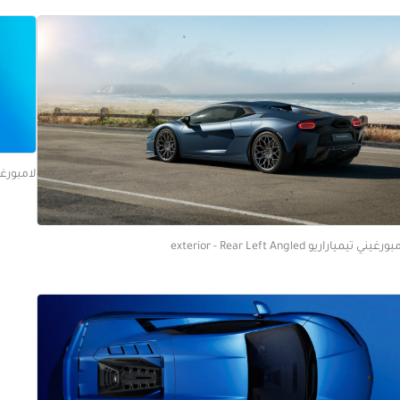
لامبورغيني تيميارار
رغيني تيمياراريو exterior - Rear Left Angled