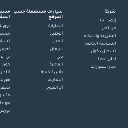
شركة
سيارات مستعملة
حسب
مستعم
الموقع
المش
إتصل بنا
الإمارات
تويوتا
من نحن
أبوظبي
مرسيد
الشروط والأحكام
العين
نسيام
السياسة الخاصة
عجمان
لكزس
تسجيل دخول
دبي
بي ام 
اعلن معنا
الفجيرة
فورد
تجار السيارات
رأس الخيمة
لاند ر
الشارقة
هيوند
أم القيوين
شيفرو
متسو
هوندا
بورش