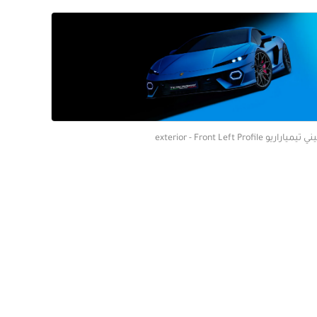
يو exterior - Front Left Profile