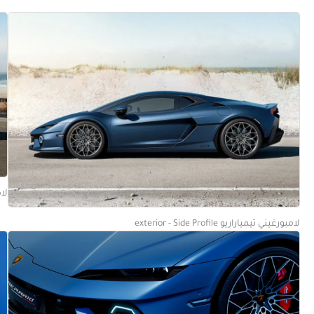
لامبو
لامبورغيني تيمياراريو exterior - Side Profile