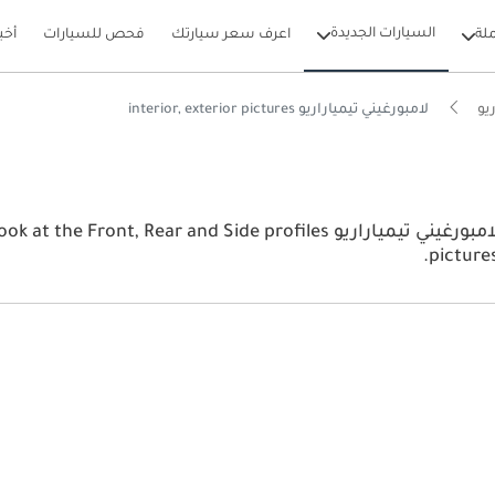
السيارات الجديدة
لة
اعرف سعر سيارتك
فحص للسيارات
أخب
يو
لامبورغيني تيمياراريو interior, exterior pictures