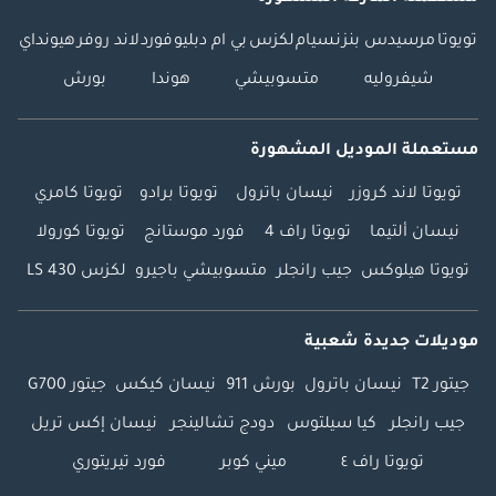
تويوتا
مرسيدس بنز
نسيام
لكزس
بي ام دبليو
فورد
لاند روفر
هيونداي
شيفروليه
متسوبيشي
هوندا
بورش
مستعملة الموديل المشهورة
تويوتا لاند كروزر
نيسان باترول
تويوتا برادو
تويوتا كامري
نيسان ألتيما
تويوتا راف 4
فورد موستانج
تويوتا كورولا
تويوتا هيلوكس
جيب رانجلر
متسوبيشي باجيرو
لكزس LS 430
موديلات جديدة شعبية
جيتور T2
نيسان باترول
بورش 911
نيسان كيكس
جيتور G700
جيب رانجلر
كيا سيلتوس
دودج تشالينجر
نيسان إكس تريل
تويوتا راف ٤
ميني كوبر
فورد تيريتوري