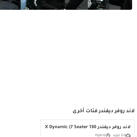
كلاسيكية أم حديثة - لاند روفر 110
صوت شاحنة ديفندر هذه يشبه
مقابل لاند روفر ديفندر
صوت دبابة.
لاند روفر ديفندر فئات أخرى
لاند روفر ديفندر 130 SE P400 X Dynamic (7 Seater)
3.0 ليتر
Hybrid