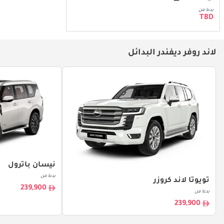
بدءا من
TBD
لاند روفر ديفندر البدائل
نيسان باترول
بدءا من
تويوتا لاند كروزر
239,900
بدءا من
239,900