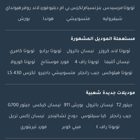
تويوتا
مرسيدس بنز
نسيام
لكزس
بي ام دبليو
فورد
لاند روفر
هيونداي
شيفروليه
متسوبيشي
هوندا
بورش
مستعملة الموديل المشهورة
تويوتا لاند كروزر
نيسان باترول
تويوتا برادو
تويوتا كامري
نيسان ألتيما
تويوتا راف 4
فورد موستانج
تويوتا كورولا
تويوتا هيلوكس
جيب رانجلر
متسوبيشي باجيرو
لكزس LS 430
موديلات جديدة شعبية
جيتور T2
نيسان باترول
بورش 911
نيسان كيكس
جيتور G700
جيب رانجلر
كيا سيلتوس
دودج تشالينجر
نيسان إكس تريل
تويوتا راف ٤
ميني كوبر
فورد تيريتوري