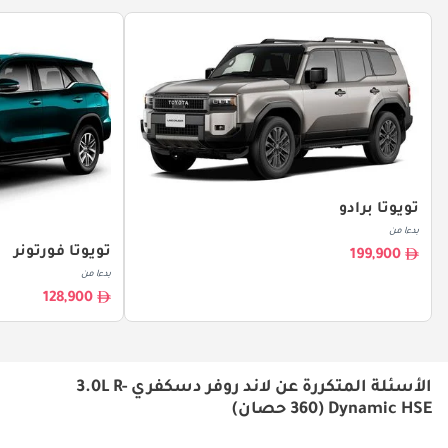
تويوتا برادو
بدءا من
تويوتا فورتونر
199,900
بدءا من
128,900
الأسئلة المتكررة عن لاند روفر دسكفري 3.0L R-
Dynamic HSE (360 حصان)