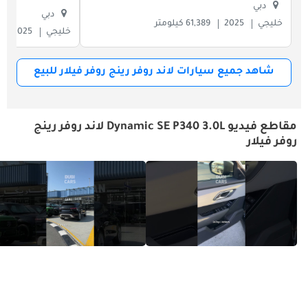
دبي
دبي
خليجي
2025
61,389 كيلومتر
خليجي
2025
شاهد جميع سيارات لاند روفر رينج روفر فيلار للبيع
مقاطع فيديو Dynamic SE P340 3.0L لاند روفر رينج
روفر فيلار