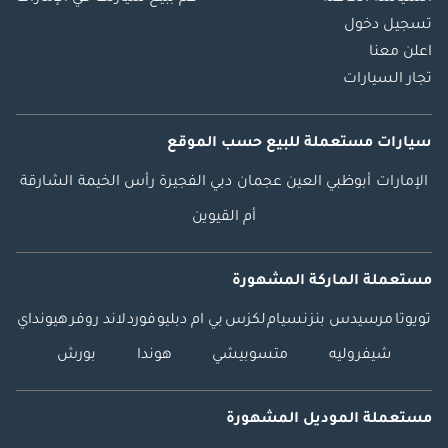
تسجيل دخول
اعلن معنا
تجار السيارات
سيارات مستعملة
للبيع
حسب الموقع
الإمارات
أبوظبي
العين
عجمان
دبي
الفجيرة
رأس الخيمة
الشارقة
أم القيوين
مستعملة الماركة المشهورة
تويوتا
مرسيدس بنز
نسيام
لكزس
بي ام دبليو
فورد
لاند روفر
هيونداي
شيفروليه
متسوبيشي
هوندا
بورش
مستعملة الموديل المشهورة