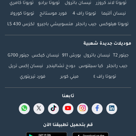
تويوتا لاند كروزر
نيسان باترول
تويوتا برادو
تويوتا كامري
نيسان ألتيما
تويوتا راف 4
فورد موستانج
تويوتا كورولا
تويوتا هيلوكس
جيب رانجلر
متسوبيشي باجيرو
لكزس LS 430
موديلات جديدة شعبية
جيتور T2
نيسان باترول
بورش 911
نيسان كيكس
جيتور G700
جيب رانجلر
كيا سيلتوس
دودج تشالينجر
نيسان إكس تريل
تويوتا راف ٤
ميني كوبر
فورد تيريتوري
تابعنا
قم بتحميل تطبيقنا الآن