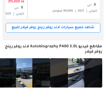
215,000
دبي
دبي
خليجي
2021
99,000 كيلومتر
خليجي
2024
شاهد جميع سيارات لاند روفر رينج روفر فيلار للبيع
مقاطع فيديو Autobiography P400 3.0L لاند روفر رينج
روفر فيلار