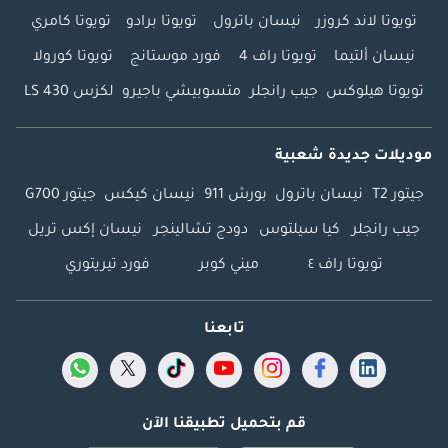
تويوتا لاند كروزر
نيسان باترول
تويوتا برادو
تويوتا كامري
نيسان ألتيما
تويوتا راف 4
فورد موستانج
تويوتا كورولا
تويوتا هيلوكس
جيب رانجلر
متسوبيشي باجيرو
لكزس LS 430
موديلات جديدة شعبية
جيتور T2
نيسان باترول
بورش 911
نيسان كيكس
جيتور G700
جيب رانجلر
كيا سيلتوس
دودج تشالينجر
نيسان إكس تريل
تويوتا راف ٤
ميني كوبر
فورد تيريتوري
تابعنا
قم بتحميل تطبيقنا الآن