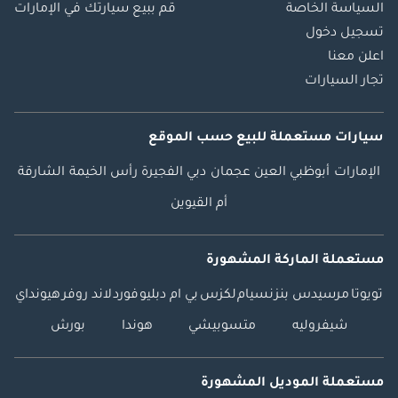
السياسة الخاصة
قم ببيع سيارتك في الإمارات
تسجيل دخول
اعلن معنا
تجار السيارات
سيارات مستعملة
للبيع
حسب الموقع
الإمارات
أبوظبي
العين
عجمان
دبي
الفجيرة
رأس الخيمة
الشارقة
أم القيوين
مستعملة الماركة المشهورة
تويوتا
مرسيدس بنز
نسيام
لكزس
بي ام دبليو
فورد
لاند روفر
هيونداي
شيفروليه
متسوبيشي
هوندا
بورش
مستعملة الموديل المشهورة